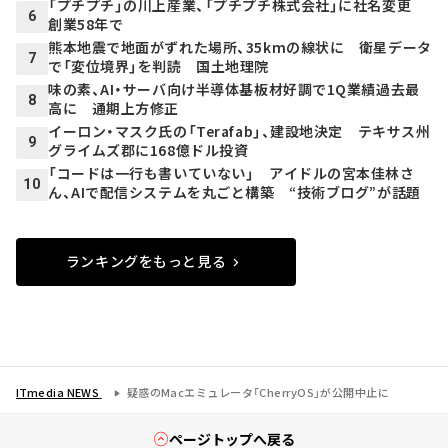
「プチプチ」の川上産業、「プチプチ株式会社」に社名変更
6
創業58年で
熊本地震で地面がずれた場所、35kmの線状に 衛星データ
7
で「変位境界」を判読 国土地理院
味の素、AI・サーバ向け半導体基板材好調で1Q業績過去最
8
高に 通期上方修正
イーロン・マスク氏の「Terafab」、建設地決定 テキサス州
9
グライムズ郡に168億ドル投資
「コードは一行も書いていない」 アイドルの宮本佳林さ
10
ん、AIで配信システムを丸ごと構築 “技術ブログ”が話題
ランキングをもっと見る
ITmedia NEWS
疑惑のMacエミュレータ「CherryOS」が公開中止に
ページトップへ戻る