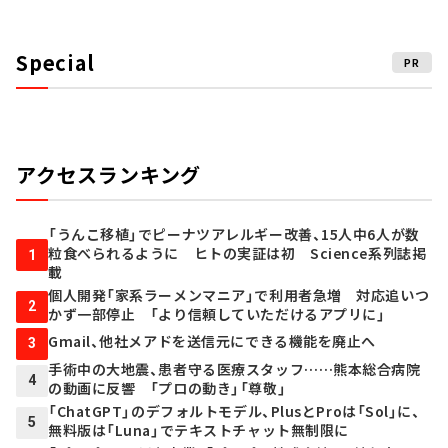
Special
PR
アクセスランキング
「うんこ移植」でピーナツアレルギー改善、15人中6人が数
粒食べられるように ヒトの実証は初 Science系列誌掲
1
載
個人開発「家系ラーメンマニア」で利用者急増 対応追いつ
2
かず一部停止 「より信頼していただけるアプリに」
Gmail、他社メアドを送信元にできる機能を廃止へ
3
手術中の大地震、患者守る医療スタッフ……熊本総合病院
4
の動画に反響 「プロの動き」「尊敬」
「ChatGPT」のデフォルトモデル、PlusとProは「Sol」に、
5
無料版は「Luna」でテキストチャット無制限に