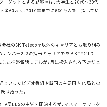
ずターゲットとする顧客層は、大学生と20代～30代
者60万人、2010年までに660万人を目指してい
社のSK Telecom以外のキャリアとも取り組み
ナンバー2、3の携帯キャリアであるKTFとLG
対応した携帯電話モデルが7月に投入される予定だと
組といったビデオ番組や韓国の主要国内TV局との
ヘ氏は語った。
門のTV局EBSの中継を開始するが、マスマーケットを