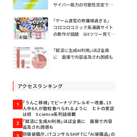
サイバー能力の可能性否定でき
ず
「ゲーム運営の修羅場過ぎる」
コロコロコミック系漫画サイト
の新作が話題 Gitツリー見てガ
チャ不具合の犯人探し
「就活に生成AI利用」ほぼ全員
に 面接で内容追及され困惑も
アクセスランキング
「うんこ移植」でピーナツアレルギー改善、15
1
人中6人が数粒食べられるように ヒトの実証
は初 Science系列誌掲載
「就活に生成AI利用」ほぼ全員に 面接で内容
2
追及され困惑も
防衛装備庁、ITコンサルSHIFTに「AI装備品」の
3