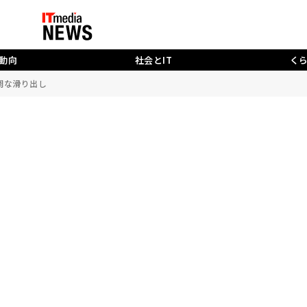
動向
社会とIT
く
調な滑り出し