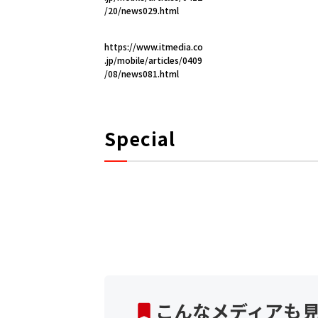
/20/news029.html
https://www.itmedia.co
.jp/mobile/articles/0409
/08/news081.html
Special
こんなメディアも