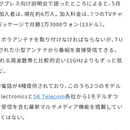
がプレス向け説明会で語ったところによると、5月
ス加入者は、現在約6万人。加入料金は、7つのTVチャ
ケージで月額1万3000ウォン（13ドル）。
ボラアンテナを取り付けなければならないが、TU
内蔵された小型アンテナから番組を直接受信できる。
れる周波数帯と比較的近い11GHzよりもずっと低
だ。
電話が4種提供されており、このうち2つのモデル
lectronicsと
SK Telecom
各社から1モデルずつ
オ受信を含む最新マルチメディア機能を搭載してい
安くはない。