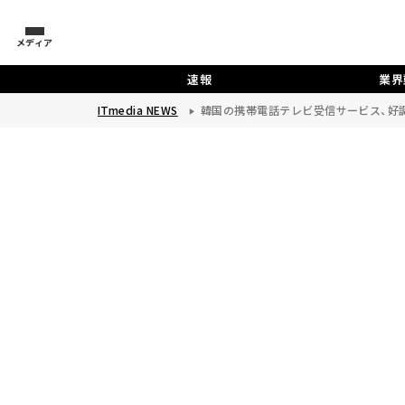
メディア
速報
業界
ITmedia NEWS
韓国の携帯電話テレビ受信サービス、好