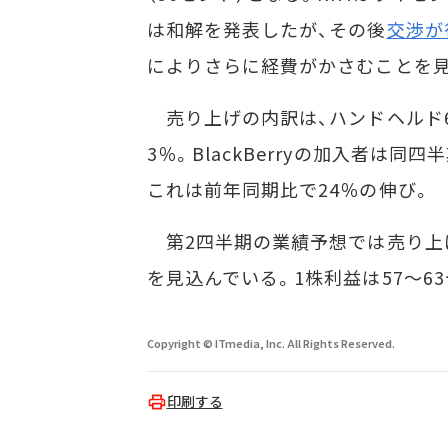
は和解を発表したが、その後
交渉が
によりさらに経費がかさむことを
売り上げの内訳は、ハンドヘルド69
3％。BlackBerryの加入者は同
これは前年同期比で24％の伸び。
第2四半期の業績予想では売り上げ見
を見込んでいる。1株利益は57～6
Copyright © ITmedia, Inc. All Rights Reserved.
印刷する