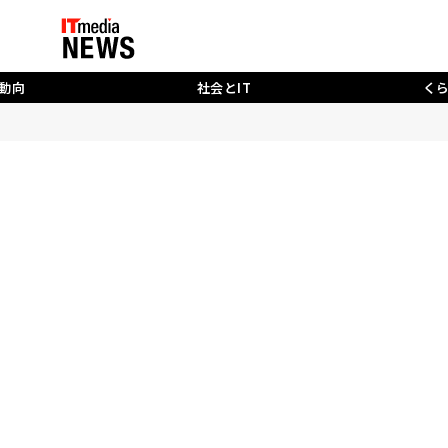
動向
社会とIT
く