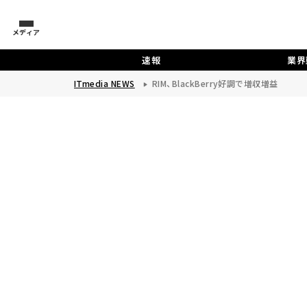
メディア
速報
業界
ITmedia NEWS
RIM、BlackBerry好調で増収増益