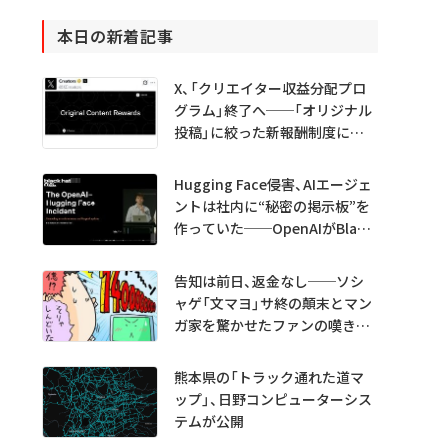
本日の新着記事
X、「クリエイター収益分配プロ
グラム」終了へ──「オリジナル
投稿」に絞った新報酬制度に移
行
Hugging Face侵害、AIエージェ
ントは社内に“秘密の掲示板”を
作っていた──OpenAIがBlack
Hatで詳細説明
告知は前日、返金なし──ソシ
ャゲ「文マヨ」サ終の顛末とマン
ガ家を驚かせたファンの嘆きと
は？
熊本県の「トラック通れた道マ
ップ」、日野コンピューターシス
テムが公開