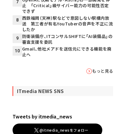
7
止 「Critical」級サイバー能力の可能性否定
できず
西鉄福岡（天神）駅などで意図しない駅構内放
8
送 第三者が有名YouTuberの音声を不正に流
したか
防衛装備庁、ITコンサルSHIFTに「AI装備品」の
9
審査支援を委託
Gmail、他社メアドを送信元にできる機能を廃
10
止へ
もっと見る
ITmedia NEWS SNS
Tweets by itmedia_news
@itmedia_newsをフォロー