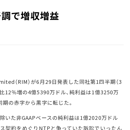
ry好調で増収増益
 Limited（RIM）が6月29日発表した同社第1四半期（3
12％増の4億5390万ドル、純利益は1億3250万
、前期の赤字から黒字に転じた。
いた非GAAPベースの純利益は1億2020万ドル
センス契約をめぐりNTPと争っていた訴訟でいったん