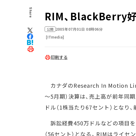
Share
RIM、BlackBer
2005年07月01日 08時06分
公開
[ITmedia]
印刷する
カナダのResearch In Motion
～5月期）決算は、売上高が前年同期比
ドル（1株当たり67セント）となり
訴訟経費450万ドルなどの項目を除
（56セント）となる。RIMはライ