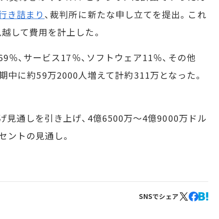
行き詰まり
、裁判所に新たな申し立てを提出。これ
見越して費用を計上した。
％、サービス17％、ソフトウェア11％、その他
四半期中に約59万2000人増えて計約311万となった。
通しを引き上げ、4億6500万～4億9000万ドル
3セントの見通し。
SNSでシェア