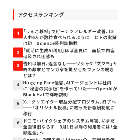
アクセスランキング
「うんこ移植」でピーナツアレルギー改善、15
1
人中6人が数粒食べられるように ヒトの実証
は初 Science系列誌掲載
「就活に生成AI利用」ほぼ全員に 面接で内容
2
追及され困惑も
告知は前日、返金なし──ソシャゲ「文マヨ」サ
3
終の顛末とマンガ家を驚かせたファンの嘆き
とは？
Hugging Face侵害、AIエージェントは社内
4
に“秘密の掲示板”を作っていた──OpenAIが
Black Hatで詳細説明
X、「クリエイター収益分配プログラム」終了へ
5
──「オリジナル投稿」に絞った新報酬制度に
移行
ドコモ・バイクシェアのシステム障害、いまだ
6
全面復旧ならず 8月1日以降の利用者には「全
額返金」へ
OpenAI、次期モデル「Astra」の一部開発を停