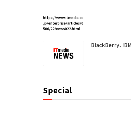
https://www.itmedia.co
.jp/enterprise/articles/0
506/22/news022.html
BlackBerry、
Special