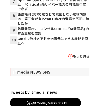
7
止 「Critical」級サイバー能力の可能性否定
できず
西鉄福岡（天神）駅などで意図しない駅構内放
8
送 第三者が有名YouTuberの音声を不正に流
したか
防衛装備庁、ITコンサルSHIFTに「AI装備品」の
9
審査支援を委託
Gmail、他社メアドを送信元にできる機能を廃
10
止へ
もっと見る
ITmedia NEWS SNS
Tweets by itmedia_news
@itmedia_newsをフォロー