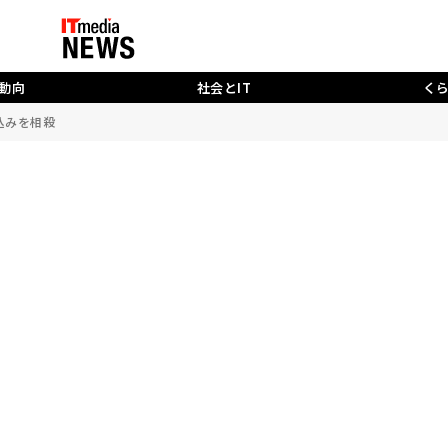
動向
社会とIT
く
込みを相殺