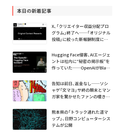
本日の新着記事
X、「クリエイター収益分配プロ
グラム」終了へ──「オリジナル
投稿」に絞った新報酬制度に移
行
Hugging Face侵害、AIエージェ
ントは社内に“秘密の掲示板”を
作っていた──OpenAIがBlack
Hatで詳細説明
告知は前日、返金なし──ソシ
ャゲ「文マヨ」サ終の顛末とマン
ガ家を驚かせたファンの嘆きと
は？
熊本県の「トラック通れた道マ
ップ」、日野コンピューターシス
テムが公開