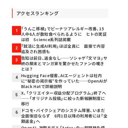
アクセスランキング
「うんこ移植」でピーナツアレルギー改善、15
1
人中6人が数粒食べられるように ヒトの実証
は初 Science系列誌掲載
「就活に生成AI利用」ほぼ全員に 面接で内容
2
追及され困惑も
告知は前日、返金なし──ソシャゲ「文マヨ」サ
3
終の顛末とマンガ家を驚かせたファンの嘆き
とは？
Hugging Face侵害、AIエージェントは社内
4
に“秘密の掲示板”を作っていた──OpenAIが
Black Hatで詳細説明
X、「クリエイター収益分配プログラム」終了へ
5
──「オリジナル投稿」に絞った新報酬制度に
移行
ドコモ・バイクシェアのシステム障害、いまだ
6
全面復旧ならず 8月1日以降の利用者には「全
額返金」へ
OpenAI、次期モデル「Astra」の一部開発を停