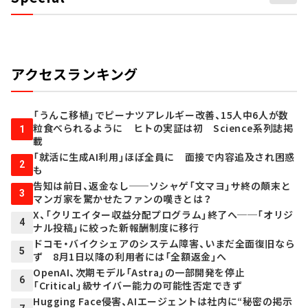
アクセスランキング
「うんこ移植」でピーナツアレルギー改善、15人中6人が数
粒食べられるように ヒトの実証は初 Science系列誌掲
1
載
「就活に生成AI利用」ほぼ全員に 面接で内容追及され困惑
2
も
告知は前日、返金なし──ソシャゲ「文マヨ」サ終の顛末と
3
マンガ家を驚かせたファンの嘆きとは？
X、「クリエイター収益分配プログラム」終了へ──「オリジ
4
ナル投稿」に絞った新報酬制度に移行
ドコモ・バイクシェアのシステム障害、いまだ全面復旧なら
5
ず 8月1日以降の利用者には「全額返金」へ
OpenAI、次期モデル「Astra」の一部開発を停止
6
「Critical」級サイバー能力の可能性否定できず
Hugging Face侵害、AIエージェントは社内に“秘密の掲示