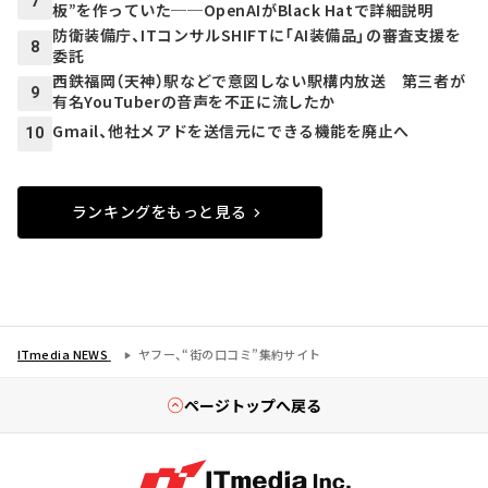
7
板”を作っていた──OpenAIがBlack Hatで詳細説明
防衛装備庁、ITコンサルSHIFTに「AI装備品」の審査支援を
8
委託
西鉄福岡（天神）駅などで意図しない駅構内放送 第三者が
9
有名YouTuberの音声を不正に流したか
Gmail、他社メアドを送信元にできる機能を廃止へ
10
ランキングをもっと見る
ITmedia NEWS
ヤフー、“街の口コミ”集約サイト
ページトップへ戻る