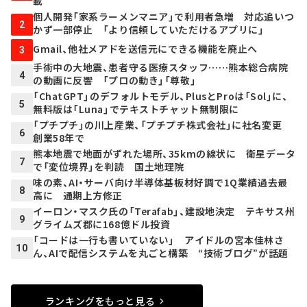
載
個人開発「家系ラーメンマニア」で利用者急増 対応追いつ
2
かず一部停止 「より信頼していただけるアプリに」
Gmail、他社メアドを送信元にできる機能を廃止へ
3
手術中の大地震、患者守る医療スタッフ……熊本総合病院
4
の動画に反響 「プロの動き」「尊敬」
「ChatGPT」のデフォルトモデル、PlusとProは「Sol」に、
5
無料版は「Luna」でテキストチャット無制限に
「プチプチ」の川上産業、「プチプチ株式会社」に社名変更
6
創業58年で
熊本地震で地面がずれた場所、35kmの線状に 衛星データ
7
で「変位境界」を判読 国土地理院
味の素、AI・サーバ向け半導体基板材好調で1Q業績過去最
8
高に 通期上方修正
イーロン・マスク氏の「Terafab」、建設地決定 テキサス州
9
グライムズ郡に168億ドル投資
「コードは一行も書いていない」 アイドルの宮本佳林さ
10
ん、AIで配信システムを丸ごと構築 “技術ブログ”が話題
ランキングをもっと見る