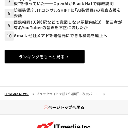
7
板”を作っていた──OpenAIがBlack Hatで詳細説明
防衛装備庁、ITコンサルSHIFTに「AI装備品」の審査支援を
8
委託
西鉄福岡（天神）駅などで意図しない駅構内放送 第三者が
9
有名YouTuberの音声を不正に流したか
Gmail、他社メアドを送信元にできる機能を廃止へ
10
ランキングをもっと見る
ITmedia NEWS
ブラックライトで読む“透明”二次元バーコード
ページトップへ戻る