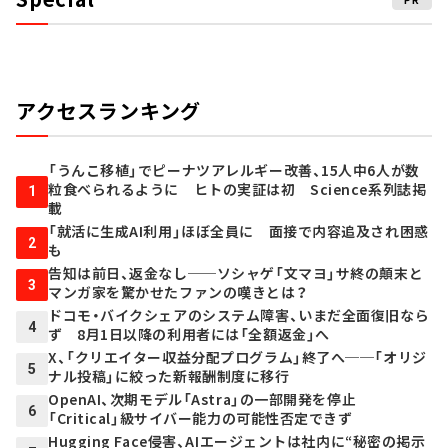
アクセスランキング
「うんこ移植」でピーナツアレルギー改善、15人中6人が数
粒食べられるように ヒトの実証は初 Science系列誌掲
1
載
「就活に生成AI利用」ほぼ全員に 面接で内容追及され困惑
2
も
告知は前日、返金なし──ソシャゲ「文マヨ」サ終の顛末と
3
マンガ家を驚かせたファンの嘆きとは？
ドコモ・バイクシェアのシステム障害、いまだ全面復旧なら
4
ず 8月1日以降の利用者には「全額返金」へ
X、「クリエイター収益分配プログラム」終了へ──「オリジ
5
ナル投稿」に絞った新報酬制度に移行
OpenAI、次期モデル「Astra」の一部開発を停止
6
「Critical」級サイバー能力の可能性否定できず
Hugging Face侵害、AIエージェントは社内に“秘密の掲示