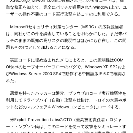
XSec.orgとMilw0rm.comに投稿されたこの実証コードは、簡
単な修正を加えて、完全にパッチが適用されたWindows上で、ユ
ーザーの操作不要のコード実行攻撃を起こすのに利用できる。
Microsoftセキュリティ対策センター（MSRC）の広報担当者
は、同社がこの件を調査していることを明らかにした。まだ未パ
ッチのままの既知の高リスクの脆弱性はほかにも存在し、この問
題もその1つとして加わることになる。
実証コードに埋め込まれたメモによると、この脆弱性はCOM
Objectのヒープオーバーフローのバグで、Windows XP SP2およ
びWindows Server 2000 SP4で動作する中国語版IE 6.0で確認さ
れた。
悪意を持ったハッカーは通常、ブラウザのコード実行脆弱性を
利用してドライブバイ（自動）攻撃を仕掛け、トロイの木馬やボ
ットなどのマルウェアをWindowsコンピュータにロードする。
米Exploit Prevention LabsのCTO（最高技術責任者）ロジャ
ー・トンプソン氏は、このコードを使って攻撃をシミュレートす