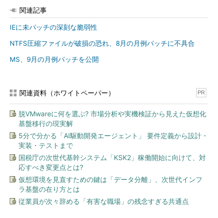
関連記事
IEに未パッチの深刻な脆弱性
NTFS圧縮ファイルが破損の恐れ、8月の月例パッチに不具合
MS、9月の月例パッチを公開
関連資料（ホワイトペーパー）
PR
脱VMwareに何を選ぶ? 市場分析や実機検証から見えた仮想化
基盤移行の現実解
5分で分かる「AI駆動開発エージェント」 要件定義から設計・
実装・テストまで
国税庁の次世代基幹システム「KSK2」稼働開始に向けて、対
応すべき変更点とは?
仮想環境を見直すための鍵は「データ分離」、次世代インフ
ラ基盤の在り方とは
従業員が次々辞める「有害な職場」の残念すぎる共通点