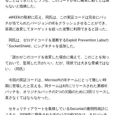
ることはできたとしつつも、このコードが常に確実に動くとは限
らないと指摘した。
eWEEKの取材に応え、同氏は、この実証コードは完全にパッ
チが当てられたバージョンのIEをクラッシュさせることができ、
容易に改変してターゲットを絞った攻撃に利用できると語った。
同氏は、ゼロデイコードを遮断するExploit Prevention Labsの
「SocketShield」にシグネチャを追加した。
「誰かがこのコードを改変した場合に備えて、このことを知っ
ておいて、監視した方がいい。だが、現状では大きな脅威ではな
い」（同氏）
今回の実証コードは、MicrosoftのIEチームにとって難しい時
期に登場したと言える。同チームは8月にリリースされた累積IE
パッチを、オリジナルパッチの2つの欠陥のために2回リリースし
直さなくてはならなかった。
セキュリティアラートを集積しているSecuniaの脆弱性統計に
よると、2006年に報告されたIEのバグの約30％は、まだパッチ