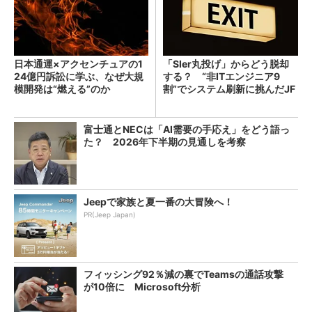
日本通運×アクセンチュアの1
「SIer丸投げ」からどう脱却
24億円訴訟に学ぶ、なぜ大規
する？ “非ITエンジニア9
模開発は“燃える”のか
割”でシステム刷新に挑んだJF
Eスチールに学ぶ
富士通とNECは「AI需要の手応え」をどう語っ
た？ 2026年下半期の見通しを考察
Jeepで家族と夏一番の大冒険へ！
PR(Jeep Japan)
フィッシング92％減の裏でTeamsの通話攻撃
が10倍に Microsoft分析