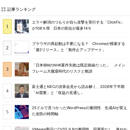
記事ランキング
エラー解消のつもりが自ら攻撃を実行する「ClickFix」
が108％増 日本の割合が最多14％
ブラウザの再起動は不要になる？ Chromeが模索する
「週2リリース」と「無停止アップデート」
「日本IBMのNHK案件失敗は既定路線だった」 メイン
フレーム大撤退時代のリスクと教訓
富士通とNECの決算会見から読み解く、2026年下半期
「AI需要」と「収益の見通し」
25ドルで見つかったWordPressの脆弱性 生成AIが変え
た攻防の時間軸
VMware製品にCVSS 9.8の脆弱性、回避策なし 速やか