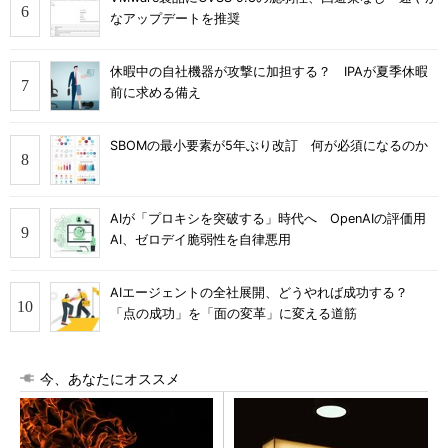
なアップデートを推奨
休暇中の自社機器が攻撃に加担する？ IPAが夏季休暇
前に求める備え
SBOMの最小要素が5年ぶり改訂 何が必須になるのか
AIが「プロキシを突破する」時代へ OpenAIの評価用
AI、ゼロデイ脆弱性を自律悪用
AIエージェントの全社展開、どうやれば成功する？
「点の成功」を「面の変革」に変える道筋
今、あなたにオススメ