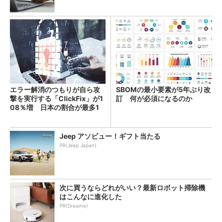
エラー解消のつもりが自ら攻
SBOMの最小要素が5年ぶり改
撃を実行する「ClickFix」が1
訂 何が必須になるのか
08％増 日本の割合が最多1
4％
Jeep アソビュー！ギフト当たる
PR(Jeep Japan)
次に買うならどれがいい？最新ロボット掃除機
はこんなに進化した
PR(Dreame)