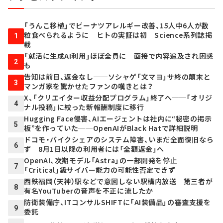
「うんこ移植」でピーナツアレルギー改善、15人中6人が数
粒食べられるように ヒトの実証は初 Science系列誌掲
1
載
「就活に生成AI利用」ほぼ全員に 面接で内容追及され困惑
2
も
告知は前日、返金なし──ソシャゲ「文マヨ」サ終の顛末と
3
マンガ家を驚かせたファンの嘆きとは？
X、「クリエイター収益分配プログラム」終了へ──「オリジ
4
ナル投稿」に絞った新報酬制度に移行
Hugging Face侵害、AIエージェントは社内に“秘密の掲示
5
板”を作っていた──OpenAIがBlack Hatで詳細説明
ドコモ・バイクシェアのシステム障害、いまだ全面復旧なら
6
ず 8月1日以降の利用者には「全額返金」へ
OpenAI、次期モデル「Astra」の一部開発を停止
7
「Critical」級サイバー能力の可能性否定できず
西鉄福岡（天神）駅などで意図しない駅構内放送 第三者が
8
有名YouTuberの音声を不正に流したか
防衛装備庁、ITコンサルSHIFTに「AI装備品」の審査支援を
9
委託