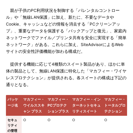
親が子供のPC利用状況を制御する「パレンタルコントロー
ル」や「無線LAN保護」に加え、新たに、不要なデータや
Cookie、キャッシュなどの情報を消去する「PCクリーンアッ
プ」、重要なデータを保護する「バックアップと復元」、家庭内
ネットワークでファイル／プリンタ共有を安全に実現する「簡単
ネットワーク」がある。これらに加え、SiteAdvisorによるWeb
サイトの安全性評価機能が加わる構成だ。
提供する機能に応じて4種類のスイート製品があり、ほかに単
体の製品として、無線LAN保護に特化した「マカフィー・ワイヤ
レスプロテクション」が提供される。各スイートの構成は下記の
通りとなる。
パッケ
マカフィー・
マカフィー・
マカフィー・イン
マカフィー・
ージ名
ウイルススキ
PCプロテク
ターネットセキュ
トータルプロ
ャン プラス
ションプラス
リティスイート
テクション
セキュ
○
○
○
○
リティ
の管理