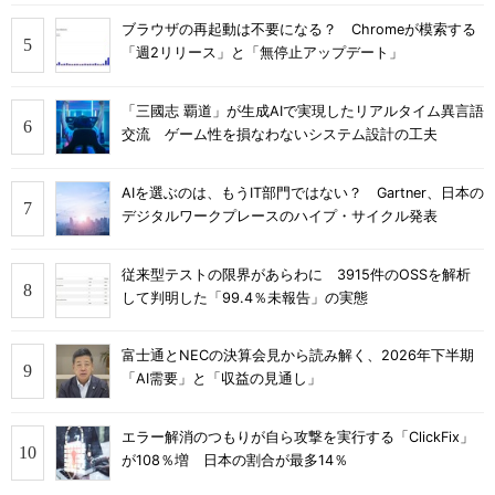
ブラウザの再起動は不要になる？ Chromeが模索する
「週2リリース」と「無停止アップデート」
「三國志 覇道」が生成AIで実現したリアルタイム異言語
交流 ゲーム性を損なわないシステム設計の工夫
AIを選ぶのは、もうIT部門ではない？ Gartner、日本の
デジタルワークプレースのハイプ・サイクル発表
従来型テストの限界があらわに 3915件のOSSを解析
して判明した「99.4％未報告」の実態
富士通とNECの決算会見から読み解く、2026年下半期
「AI需要」と「収益の見通し」
エラー解消のつもりが自ら攻撃を実行する「ClickFix」
が108％増 日本の割合が最多14％