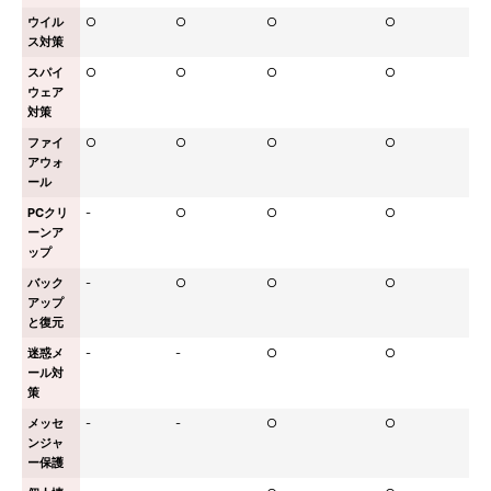
ウイル
○
○
○
○
ス対策
スパイ
○
○
○
○
ウェア
対策
ファイ
○
○
○
○
アウォ
ール
PCクリ
-
○
○
○
ーンア
ップ
バック
-
○
○
○
アップ
と復元
迷惑メ
-
-
○
○
ール対
策
メッセ
-
-
○
○
ンジャ
ー保護