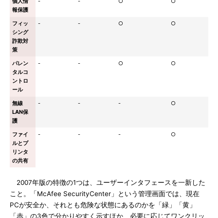
個人情
-
-
○
○
報保護
フィッ
-
-
○
○
シング
詐欺対
策
パレン
-
-
○
○
タルコ
ントロ
ール
無線
-
-
-
○
LAN保
護
ファイ
-
-
-
○
ルとプ
リンタ
の共有
2007年版の特徴の1つは、ユーザーインタフェースを一新した
こと。「McAfee SecurityCenter」という管理画面では、現在
PCが安全か、それとも危険な状態にあるのかを「緑」「黄」
「赤」の3色で分かりやすく示すほか、必要に応じてワンクリッ