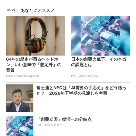
今、あなたにオススメ
64年の歴史が宿るヘッドホ
日本の創薬力低下、その本当
ン、いい意味で「想定外」の
の課題とは
音質
PR(Marshall Group AB)
PR(三菱総合研究所)
富士通とNECは「AI需要の手応え」をどう語っ
た？ 2026年下半期の見通しを考察
「創薬立国」復活への分岐点
PR(三菱総合研究所)