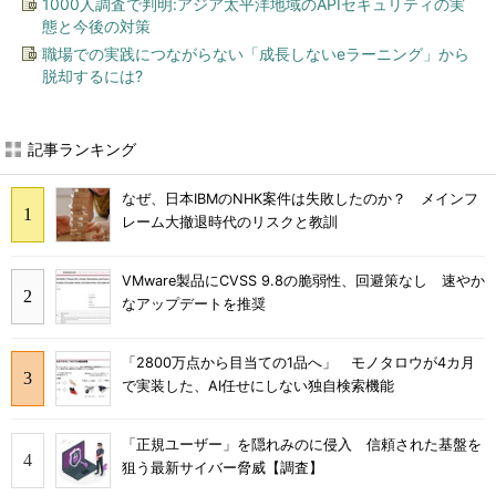
1000人調査で判明:アジア太平洋地域のAPIセキュリティの実
態と今後の対策
職場での実践につながらない「成長しないeラーニング」から
脱却するには?
記事ランキング
なぜ、日本IBMのNHK案件は失敗したのか？ メインフ
レーム大撤退時代のリスクと教訓
VMware製品にCVSS 9.8の脆弱性、回避策なし 速やか
なアップデートを推奨
「2800万点から目当ての1品へ」 モノタロウが4カ月
で実装した、AI任せにしない独自検索機能
「正規ユーザー」を隠れみのに侵入 信頼された基盤を
狙う最新サイバー脅威【調査】