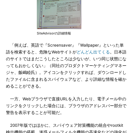
SiteAdvisorの詳細情報
「例えば、英語で『Screensaver』『Wallpaper』といった単
語を検索すると、危険なWebサイトが
どんどん出てくる
。日本語
のサイトではまだこうしたところは少ないが、いつ同じ状態にな
ってもおかしくない」（同社のプロダクトマーケティングマネー
ジャ、飯嶋睦氏）。アイコンをクリックすれば、ダウンロードし
たファイルに含まれるスパイウェアなど、より詳細な情報を確か
めることができる。
一方、Webブラウザで直接URLを入力したり、電子メール中の
リンクをクリックした場合には、ブラウザのアドレスバー部分で
警告を表示することが可能だ。
2007年版ではほかに、スパイウェア対策機能の統合やrootkit
検出機能の搭載、迷惑メールフィルタ機能の高速化などの強化が