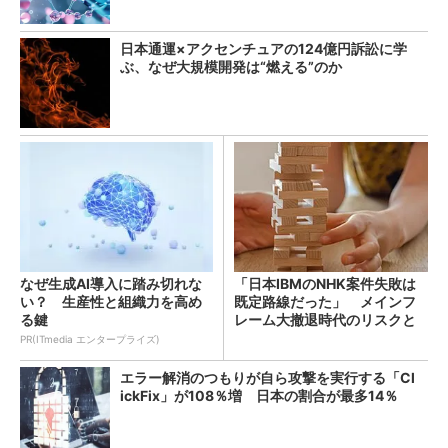
日本通運×アクセンチュアの124億円訴訟に学
ぶ、なぜ大規模開発は“燃える”のか
なぜ生成AI導入に踏み切れな
「日本IBMのNHK案件失敗は
い？ 生産性と組織力を高め
既定路線だった」 メインフ
る鍵
レーム大撤退時代のリスクと
教訓
PR(ITmedia エンタープライズ)
エラー解消のつもりが自ら攻撃を実行する「Cl
ickFix」が108％増 日本の割合が最多14％