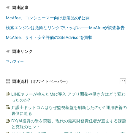
関連記事
McAfee、コンシューマー向け新製品のβ公開
検索エンジンは危険なリンクでいっぱい――McAfeeが調査報告
McAfee、サイト安全評価のSiteAdvisorを買収
関連リンク
マカフィー
関連資料（ホワイトペーパー）
PR
LINEヤフーが挑んだMac導入 アプリ開発や働き方はどう変わ
ったのか?
弁護士ドットコムはなぜ監視基盤を刷新したのか? 運用改善の
裏側に迫る
DX/AI投資の壁を突破、現代の最高財務責任者が直面する課題
と克服のヒント