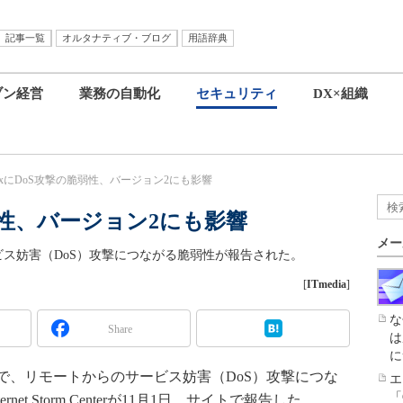
記事一覧
オルタナティブ・ブログ
用語辞典
ブン経営
業務の自動化
セキュリティ
DX×組織
efoxにDoS攻撃の脆弱性、バージョン2にも影響
の脆弱性、バージョン2にも影響
メー
らのサービス妨害（DoS）攻撃につながる脆弱性が報告された。
[
ITmedia
]
な
Share
は
に
ox 2で、リモートからのサービス妨害（DoS）攻撃につな
エ
「
net Storm Centerが11月1日、サイトで報告した。