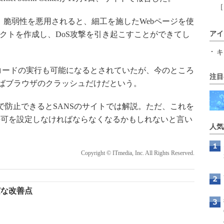
［
5.0.7。脆弱性を悪用されると、細工を施したWebページを使
オブジェクトを作成し、DoS攻撃を引き起こすことができてし
アイ
キ
はコードの実行も可能になるとされていたが、今のところ
注目
ればブラウザのクラッシュだけだという。
インで防止できるとSANSのサイトでは解説。ただ、これを
許可を設定しなければならなくなるかもしれないと言い
人気
Copyright © ITmedia, Inc. All Rights Reserved.
堅実な改善点