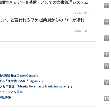
 秘文 Device Control」
世代CASB 『Bitglass』」
dentity Governance & Administration』」
スチャンスを拡大
出は0件