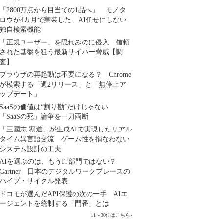
「2800万点から目当ての1品へ」 モノタ
ロウが4カ月で実装した、AI任せにしない
独自検索機能
「正規ユーザー」を隠れみのに侵入 信頼
された基盤を狙う最新サイバー脅威【調
査】
ブラウザの再起動は不要になる？ Chrome
が模索する「週2リリース」と「無停止ア
ップデート」
SaaSの価値は“割り勘”だけじゃない
「SaaSの死」論争を一刀両断
「三國志 覇道」が生成AIで実現したリアル
タイム異言語交流 ゲーム性を損なわない
システム設計の工夫
AIを選ぶのは、もうIT部門ではない？
Gartner、日本のデジタルワークプレースの
ハイプ・サイクル発表
ドコモが選んだAPI保護の次の一手 AIエ
ージェントを統制する「門番」とは
11～30位はこちら
»