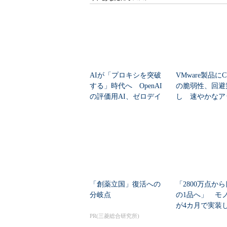
AIが「プロキシを突破
VMware製品にCV
する」時代へ OpenAI
の脆弱性、回避
の評価用AI、ゼロデイ
し 速やかなア
脆弱性を自...
ートを推...
「創薬立国」復活への
「2800万点か
分岐点
の1品へ」 モ
が4カ月で実装し
任せにしな...
PR(三菱総合研究所)