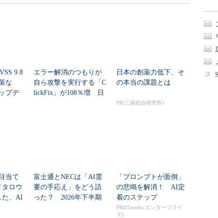
SS 9.8
エラー解消のつもりが
日本の創薬力低下、そ
策な
自ら攻撃を実行する「C
の本当の課題とは
ップデ
lickFix」が108％増 日
本の割...
PR(三菱総合研究所)
ら目当て
富士通とNECは「AI需
「プロンプトが面倒」
ノタロウ
要の手応え」をどう語
の悲鳴を解消！ AI定
た、AI
った？ 2026年下半期
着のステップ
の見通しを考...
PR(ITmedia エンタープライ
ズ)