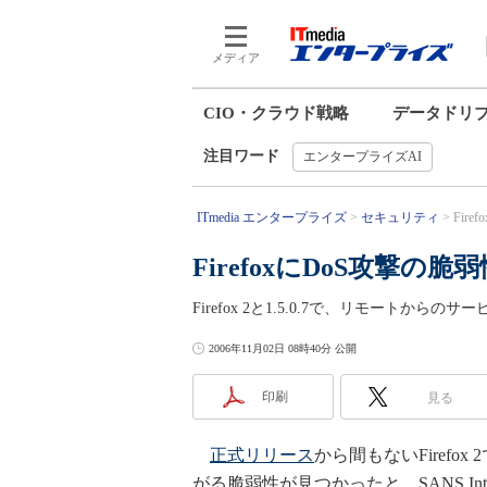
メディア
CIO・クラウド戦略
データドリ
注目ワード
エンタープライズAI
ITmedia エンタープライズ
セキュリティ
Fir
FirefoxにDoS攻撃
Firefox 2と1.5.0.7で、リモートか
2006年11月02日 08時40分 公開
印刷
見る
正式リリース
から間もないFiref
がる脆弱性が見つかったと、SANS Inter