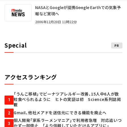
NASAとGoogleが提携――Google Earthでの気象予
報など実現へ
2006年12月20日 11時22分
Special
PR
アクセスランキング
「うんこ移植」でピーナツアレルギー改善、15人中6人が数
粒食べられるように ヒトの実証は初 Science系列誌掲
1
載
Gmail、他社メアドを送信元にできる機能を廃止へ
2
個人開発「家系ラーメンマニア」で利用者急増 対応追いつ
3
かず一部停止 「より信頼していただけるアプリに」