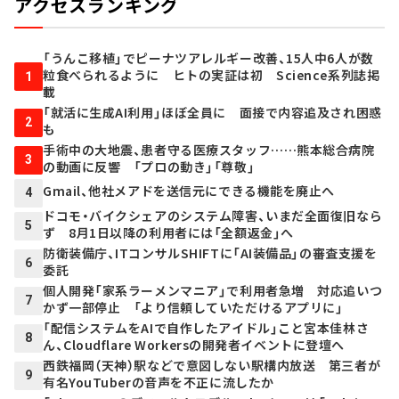
アクセスランキング
「うんこ移植」でピーナツアレルギー改善、15人中6人が数
粒食べられるように ヒトの実証は初 Science系列誌掲
1
載
「就活に生成AI利用」ほぼ全員に 面接で内容追及され困惑
2
も
手術中の大地震、患者守る医療スタッフ……熊本総合病院
3
の動画に反響 「プロの動き」「尊敬」
Gmail、他社メアドを送信元にできる機能を廃止へ
4
ドコモ・バイクシェアのシステム障害、いまだ全面復旧なら
5
ず 8月1日以降の利用者には「全額返金」へ
防衛装備庁、ITコンサルSHIFTに「AI装備品」の審査支援を
6
委託
個人開発「家系ラーメンマニア」で利用者急増 対応追いつ
7
かず一部停止 「より信頼していただけるアプリに」
「配信システムをAIで自作したアイドル」こと宮本佳林さ
8
ん、Cloudflare Workersの開発者イベントに登壇へ
西鉄福岡（天神）駅などで意図しない駅構内放送 第三者が
9
有名YouTuberの音声を不正に流したか