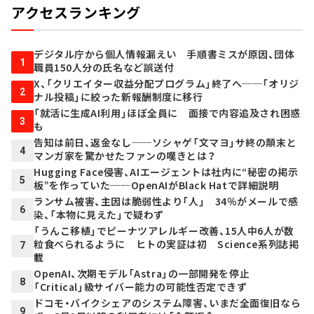
アクセスランキング
デジタル庁から個人情報漏えい 手順書ミスが原因、団体
1
職員150人分の氏名など誤送付
X、「クリエイター収益分配プログラム」終了へ──「オリジ
2
ナル投稿」に絞った新報酬制度に移行
「就活に生成AI利用」ほぼ全員に 面接で内容追及され困惑
3
も
告知は前日、返金なし──ソシャゲ「文マヨ」サ終の顛末と
4
マンガ家を驚かせたファンの嘆きとは？
Hugging Face侵害、AIエージェントは社内に“秘密の掲示
5
板”を作っていた──OpenAIがBlack Hatで詳細説明
ランサム被害、主因は脆弱性より「人」 34％がメールで感
6
染、「本物に見えた」で疑わず
「うんこ移植」でピーナツアレルギー改善、15人中6人が数
粒食べられるように ヒトの実証は初 Science系列誌掲
7
載
OpenAI、次期モデル「Astra」の一部開発を停止
8
「Critical」級サイバー能力の可能性否定できず
ドコモ・バイクシェアのシステム障害、いまだ全面復旧なら
9