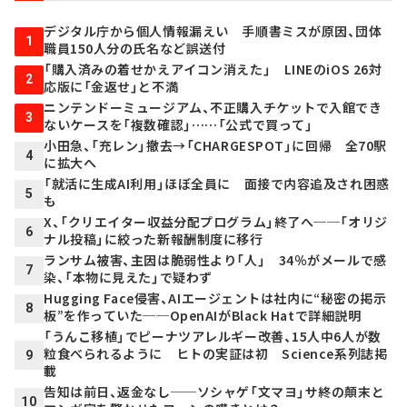
デジタル庁から個人情報漏えい 手順書ミスが原因、団体
1
職員150人分の氏名など誤送付
「購入済みの着せかえアイコン消えた」 LINEのiOS 26対
2
応版に「金返せ」と不満
ニンテンドーミュージアム、不正購入チケットで入館でき
3
ないケースを「複数確認」……「公式で買って」
小田急、「充レン」撤去→「CHARGESPOT」に回帰 全70駅
4
に拡大へ
「就活に生成AI利用」ほぼ全員に 面接で内容追及され困惑
5
も
X、「クリエイター収益分配プログラム」終了へ──「オリジ
6
ナル投稿」に絞った新報酬制度に移行
ランサム被害、主因は脆弱性より「人」 34％がメールで感
7
染、「本物に見えた」で疑わず
Hugging Face侵害、AIエージェントは社内に“秘密の掲示
8
板”を作っていた──OpenAIがBlack Hatで詳細説明
「うんこ移植」でピーナツアレルギー改善、15人中6人が数
粒食べられるように ヒトの実証は初 Science系列誌掲
9
載
告知は前日、返金なし──ソシャゲ「文マヨ」サ終の顛末と
10