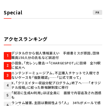
Special
PR
アクセスランキング
デジタル庁から個人情報漏えい 手順書ミスが原因、団体
1
職員150人分の氏名など誤送付
小田急、「充レン」撤去→「CHARGESPOT」に回帰 全70駅
2
に拡大へ
ニンテンドーミュージアム、不正購入チケットで入館でき
3
ないケースを「複数確認」……「公式で買って」
X、「クリエイター収益分配プログラム」終了へ──「オリジ
4
ナル投稿」に絞った新報酬制度に移行
「就活に生成AI利用」ほぼ全員に 面接で内容追及され困惑
5
も
ランサム被害、主因は脆弱性より「人」 34％がメールで感
6