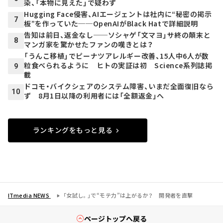
染、「本物に見えた」で疑わず
Hugging Face侵害、AIエージェントは社内に“秘密の掲示
7
板”を作っていた──OpenAIがBlack Hatで詳細説明
告知は前日、返金なし──ソシャゲ「文マヨ」サ終の顛末と
8
マンガ家を驚かせたファンの嘆きとは？
「うんこ移植」でピーナツアレルギー改善、15人中6人が数
粒食べられるように ヒトの実証は初 Science系列誌掲
9
載
ドコモ・バイクシェアのシステム障害、いまだ全面復旧なら
10
ず 8月1日以降の利用者には「全額返金」へ
ランキングをもっと見る
ITmedia NEWS
「女試し。」で“モテ力”は上がるか？ 開発者を直撃
ページトップへ戻る