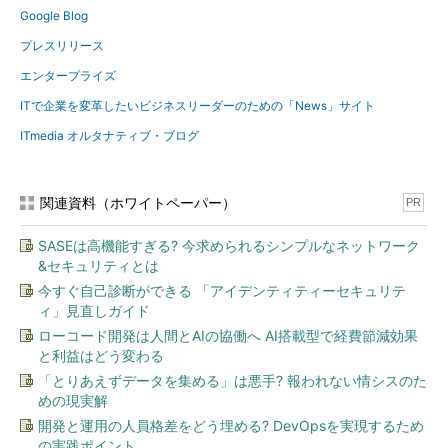
Google Blog
プレスリリース
エンタープライズ
ITで企業を変革したいビジネスリーダーのための「News」サイト
ITmedia オルタナティブ・ブログ
関連資料（ホワイトペーパー）
PR
SASEは高機能すぎる? 今求められるシンプルなネットワーク
&セキュリティとは
今すぐ自己診断ができる 「アイデンティティーセキュリテ
ィ」見直しガイド
ローコード開発は人間とAIの協働へ AI搭載型で経費節減効果
と利益はどう変わる
「とりあえずデータを集める」は悪手? 報われない情シスのた
めの現実解
開発と運用の人員格差をどう埋める? DevOpsを実現するため
の実践ポイント