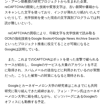
ン・アーン助教授の研究プロジェクトから生まれた企業。
reCAPTCHAの開発した技術や変形文字は、古い新聞や書籍から
スキャンした文字を使っており、インクが薄れたり紙がいたんで
いたりして、光学技術を使った現在の文字識別プログラムでは判
読が難しいという。
reCAPTCHAの買収により、印刷文字を光学技術で読み取る
OCRの強化技術をGoogle BooksやGoogle News Archive Search
といったプロジェクト推進に役立てることが可能になると
Googleは説明している。
また、これまでのCAPTCHAはボットを使った攻撃で破られる
ケースが続出し、Googleのサービスも大量のアカウントを不正
に取得され、スパムメールの送信などに利用されているのが実態
だった。こうした被害への対策にもなると期待される。
Googleとカーネギーメロン大学の研究者はこれまでにも共同
研究に取り組んできた経緯があり、フォン・アーン氏はカーネギ
ーメロン大学に籍を残しながら、ピッツバーグにあるGoogleの
オフィスにも勤務する予定。