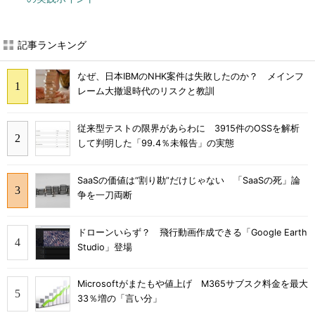
記事ランキング
なぜ、日本IBMのNHK案件は失敗したのか？ メインフ
レーム大撤退時代のリスクと教訓
従来型テストの限界があらわに 3915件のOSSを解析
して判明した「99.4％未報告」の実態
SaaSの価値は“割り勘”だけじゃない 「SaaSの死」論
争を一刀両断
ドローンいらず？ 飛行動画作成できる「Google Earth
Studio」登場
Microsoftがまたもや値上げ M365サブスク料金を最大
33％増の「言い分」