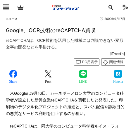
ニュース
2009年9月17日
Google、OCR技術のreCAPTCHA買収
reCAPTCHAは、OCR技術を活用した機械には判読できない変形
文字の開発などを手掛ける。
[ITmedia]
PC用表示
関連情報
Share
Post
LINE
Hatena
米Googleは9月16日、カーネギーメロン大学のコンピュータ科
学者が設立した新興企業reCAPTCHAを買収したと発表した。印
刷物のデジタル化プロジェクトの推進と、スパム配信や詐欺目的
の悪質なサービス利用を阻止するのが狙い。
reCAPTCHAは、同大学のコンピュータ科学者ルイス・フォ