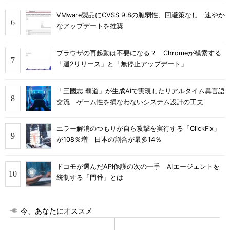
VMware製品にCVSS 9.8の脆弱性、回避策なし 速やか
なアップデートを推奨
ブラウザの再起動は不要になる？ Chromeが模索する
「週2リリース」と「無停止アップデート」
「三國志 覇道」が生成AIで実現したリアルタイム異言語
交流 ゲーム性を損なわないシステム設計の工夫
エラー解消のつもりが自ら攻撃を実行する「ClickFix」
が108％増 日本の割合が最多14％
ドコモが選んだAPI保護の次の一手 AIエージェントを
統制する「門番」とは
今、あなたにオススメ