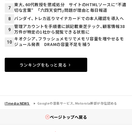
東大、60代教授を懲戒処分 サイトのHTMLソースに“不適
7
切な言葉” 「六四天安門」問題が理由と毎日報道
バンダイ、トレカ巡りマイナカードでの本人確認を導入へ
8
管理アカウントを手順書に誤記載――東芝テック、顧客情報38
9
万件が特定の1社から閲覧できる状態に
キオクシア、フラッシュメモリでメモリ容量を増やせるモ
10
ジュール発表 DRAMの容量不足を補う
ランキングをもっと見る
ITmedia NEWS
Googleの音楽サービス、Motorola幹部が存在認める
ページトップへ戻る