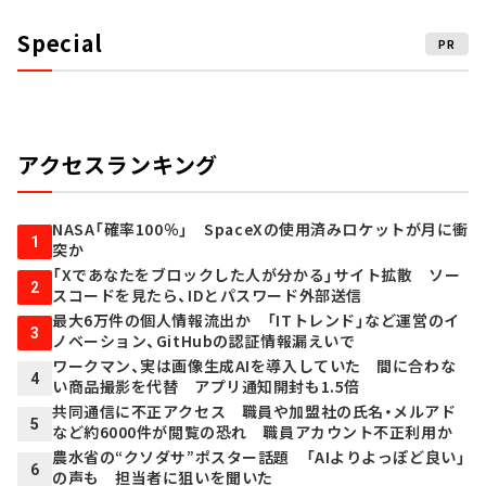
Special
PR
アクセスランキング
NASA「確率100％」 SpaceXの使用済みロケットが月に衝
1
突か
「Xであなたをブロックした人が分かる」サイト拡散 ソー
2
スコードを見たら、IDとパスワード外部送信
最大6万件の個人情報流出か 「ITトレンド」など運営のイ
3
ノベーション、GitHubの認証情報漏えいで
ワークマン、実は画像生成AIを導入していた 間に合わな
4
い商品撮影を代替 アプリ通知開封も1.5倍
共同通信に不正アクセス 職員や加盟社の氏名・メルアド
5
など約6000件が閲覧の恐れ 職員アカウント不正利用か
農水省の“クソダサ”ポスター話題 「AIよりよっぽど良い」
6
の声も 担当者に狙いを聞いた