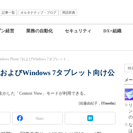
記事一覧
オルタナティブ・ブログ
用語辞典
ブン経営
業務の自動化
セキュリティ
DX×組織
indows Phone 7およびWindows 7タブレット...
one 7およびWindows 7タブレット向け公
メー
た「Context View」モードが利用できる。
[佐藤由紀子，
ITmedia
]
リ
ン
の
Share
な
は