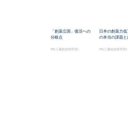
「創薬立国」復活への
日本の創薬力低
分岐点
の本当の課題と
PR(三菱総合研究所)
PR(三菱総合研究所)