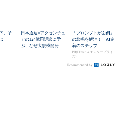
下、そ
日本通運×アクセンチュ
「プロンプトが面倒」
は
アの124億円訴訟に学
の悲鳴を解消！ AI定
ぶ、なぜ大規模開発
着のステップ
は“燃える”のか
PR(ITmedia エンタープライ
ズ)
Recommended by