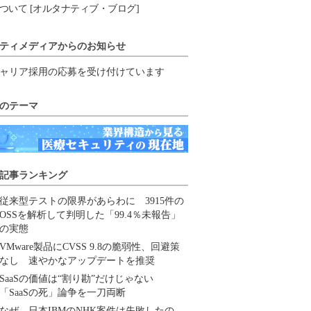
ついて [オルタナティブ・ブログ]
ティメディアからのお知らせ
ャリア採用の応募を受け付けています
のテーマ
記事ランキング
従来型テストの限界があらわに 3915件の
OSSを解析して判明した「99.4％未報告」
の実態
VMware製品にCVSS 9.8の脆弱性、回避策
なし 速やかなアップデートを推奨
SaaSの価値は“割り勘”だけじゃない
「SaaSの死」論争を一刀両断
なぜ、日本IBMのNHK案件は失敗したの