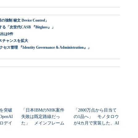
 秘文 Device Control」
世代CASB 『Bitglass』」
出は0件
スチャンスを拡大
dentity Governance & Administration』」
シを突破
「日本IBMのNHK案件
「2800万点から目当て
enAI
失敗は既定路線だっ
の1品へ」 モノタロウ
ゼロデイ
た」 メインフレーム
が4カ月で実装した、AI
大撤退時代のリスク...
任せにしな...