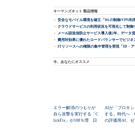
キーマンズネット 製品情報
安全なモバイル環境を確立「Wi-Fi制御/VPN利用の強制
クラウドサービスの利用状況を可視化して制御する「次
メール誤送信防止サービス導入後2年、データ流
費用対効果に優れたロードバランサーでビジネ
ITリソースへの権限の集中管理を実現「ID・アクセス管理 『I
今、あなたにオススメ
エラー解消のつもりが
AIが「プロキ
自ら攻撃を実行する「C
する」時代へ Op
lickFix」が108％増 日
の評価用AI、
本の割...
脆弱性を自...