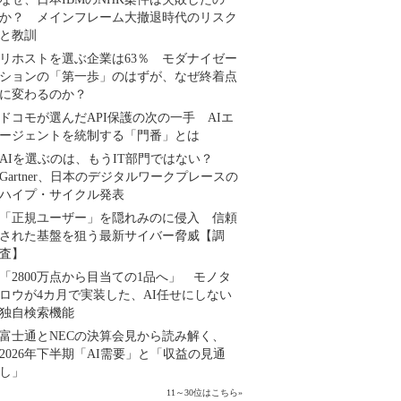
か？ メインフレーム大撤退時代のリスク
と教訓
リホストを選ぶ企業は63％ モダナイゼー
ションの「第一歩」のはずが、なぜ終着点
に変わるのか？
ドコモが選んだAPI保護の次の一手 AIエ
ージェントを統制する「門番」とは
AIを選ぶのは、もうIT部門ではない？
Gartner、日本のデジタルワークプレースの
ハイプ・サイクル発表
「正規ユーザー」を隠れみのに侵入 信頼
された基盤を狙う最新サイバー脅威【調
査】
「2800万点から目当ての1品へ」 モノタ
ロウが4カ月で実装した、AI任せにしない
独自検索機能
富士通とNECの決算会見から読み解く、
2026年下半期「AI需要」と「収益の見通
し」
11～30位はこちら
»