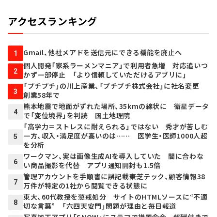
アクセスランキング
Gmail、他社メアドを送信元にできる機能を廃止へ
1
個人開発「家系ラーメンマニア」で利用者急増 対応追いつ
2
かず一部停止 「より信頼していただけるアプリに」
「プチプチ」の川上産業、「プチプチ株式会社」に社名変更
3
創業58年で
熊本地震で地面がずれた場所、35kmの線状に 衛星データ
4
で「変位境界」を判読 国土地理院
「高学力＝ストレスに耐えられる」ではない 秀才が苦しむ
一方、収入・満足度が高いのは…… 医学生・医師1000人超
5
を分析
ワークマン、実は画像生成AIを導入していた 間に合わな
6
い商品撮影を代替 アプリ通知開封も1.5倍
管理アカウントを手順書に誤記載――東芝テック、顧客情報38
7
万件が特定の1社から閲覧できる状態に
東大、60代教授を懲戒処分 サイトのHTMLソースに“不適
8
切な言葉” 「六四天安門」問題が理由と毎日報道