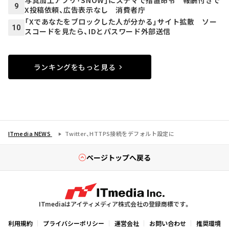
写真加工アプリ「SNOW」にステマで措置命令 報酬付きで
9
X投稿依頼、広告表示なし 消費者庁
「Xであなたをブロックした人が分かる」サイト拡散 ソー
10
スコードを見たら、IDとパスワード外部送信
ランキングをもっと見る
ITmedia NEWS
Twitter、HTTPS接続をデフォルト設定に
ページトップへ戻る
ITmediaはアイティメディア株式会社の登録商標です。
利用規約
プライバシーポリシー
運営会社
お問い合わせ
推奨環境