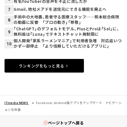
有名YouTuberの音声を不正に流したか
Gmail、他社メアドを送信元にできる機能を廃止へ
7
手術中の大地震、患者守る医療スタッフ……熊本総合病院
8
の動画に反響 「プロの動き」「尊敬」
「ChatGPT」のデフォルトモデル、PlusとProは「Sol」に、
9
無料版は「Luna」でテキストチャット無制限に
個人開発「家系ラーメンマニア」で利用者急増 対応追いつ
10
かず一部停止 「より信頼していただけるアプリに」
ランキングをもっと見る
ITmedia NEWS
Facebook、Android版アプリをアップデート ナビゲーシ
ョンを改善
ページトップへ戻る