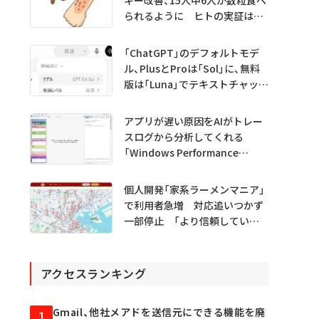
られるように ヒトの実証は
初 Science系列誌掲載
「ChatGPT」のデフォルトモデ
ル、PlusとProは「Sol」に、無料
版は「Luna」でテキストチャット
無制限に
アプリが遅い原因をAIがトレー
スログから分析してくれる
「Windows Performance
Analyzer MCP」 Microsoftが
プレビュー公開
個人開発「家系ラーメンマニア」
で利用者急増 対応追いつかず
一部停止 「より信頼していた
だけるアプリに」
アクセスランキング
Gmail、他社メアドを送信元にできる機能を廃
1