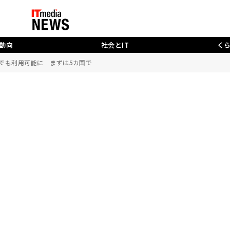
動向
社会とIT
く
ントなしでも利用可能に まずは5カ国で