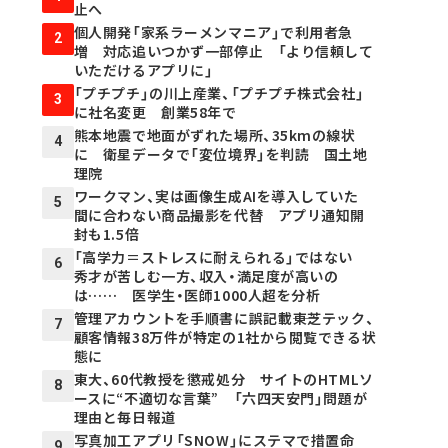
止へ
個人開発「家系ラーメンマニア」で利用者急
2
増 対応追いつかず一部停止 「より信頼して
いただけるアプリに」
「プチプチ」の川上産業、「プチプチ株式会社」
3
に社名変更 創業58年で
熊本地震で地面がずれた場所、35kmの線状
4
に 衛星データで「変位境界」を判読 国土地
理院
ワークマン、実は画像生成AIを導入していた
5
間に合わない商品撮影を代替 アプリ通知開
封も1.5倍
「高学力＝ストレスに耐えられる」ではない
6
秀才が苦しむ一方、収入・満足度が高いの
は…… 医学生・医師1000人超を分析
管理アカウントを手順書に誤記載――東芝テック、
7
顧客情報38万件が特定の1社から閲覧できる状
態に
東大、60代教授を懲戒処分 サイトのHTMLソ
8
ースに“不適切な言葉” 「六四天安門」問題が
理由と毎日報道
写真加工アプリ「SNOW」にステマで措置命
9