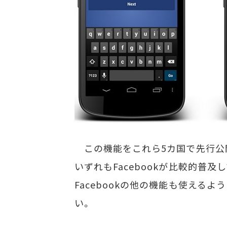
この機能をこれら5カ国で先行公開し
いずれもFacebookが比較的普
Facebookの他の機能も使える
い。