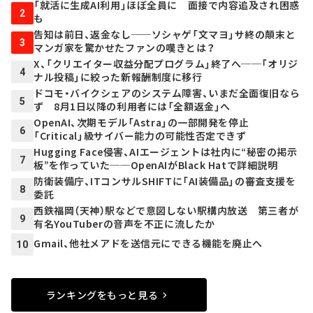
「就活に生成AI利用」ほぼ全員に 面接で内容追及され困惑
2
も
告知は前日、返金なし──ソシャゲ「文マヨ」サ終の顛末と
3
マンガ家を驚かせたファンの嘆きとは？
X、「クリエイター収益分配プログラム」終了へ──「オリジ
4
ナル投稿」に絞った新報酬制度に移行
ドコモ・バイクシェアのシステム障害、いまだ全面復旧なら
5
ず 8月1日以降の利用者には「全額返金」へ
OpenAI、次期モデル「Astra」の一部開発を停止
6
「Critical」級サイバー能力の可能性否定できず
Hugging Face侵害、AIエージェントは社内に“秘密の掲示
7
板”を作っていた──OpenAIがBlack Hatで詳細説明
防衛装備庁、ITコンサルSHIFTに「AI装備品」の審査支援を
8
委託
西鉄福岡（天神）駅などで意図しない駅構内放送 第三者が
9
有名YouTuberの音声を不正に流したか
Gmail、他社メアドを送信元にできる機能を廃止へ
10
ランキングをもっと見る