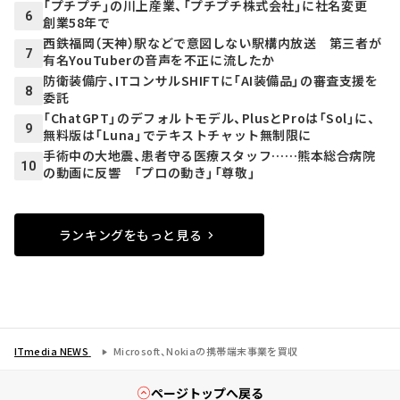
「プチプチ」の川上産業、「プチプチ株式会社」に社名変更
6
創業58年で
西鉄福岡（天神）駅などで意図しない駅構内放送 第三者が
7
有名YouTuberの音声を不正に流したか
防衛装備庁、ITコンサルSHIFTに「AI装備品」の審査支援を
8
委託
「ChatGPT」のデフォルトモデル、PlusとProは「Sol」に、
9
無料版は「Luna」でテキストチャット無制限に
手術中の大地震、患者守る医療スタッフ……熊本総合病院
10
の動画に反響 「プロの動き」「尊敬」
ランキングをもっと見る
ITmedia NEWS
Microsoft、Nokiaの携帯端末事業を買収
ページトップへ戻る