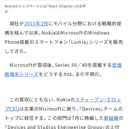
Nokiaのトップページには「Next Chapter」の文字
が
両社が
2011年2月
にモバイル分野における戦略的提
携を結んで以来、NokiaはMicrosoftのWindows
Phone搭載のスマートフォン「Lumia」シリーズを販売
してきた。
Microsoftが買収後、Series 30／40を搭載する
低価
格端末シリーズ
をどうするかは、まだ不明だ。
この買収にともない、Nokiaの
スティーブン・エロッ
プCEO
は古巣のMicrosoftに戻り、「Devices」チームの
トップに就任する。この部門は7月に再編した
新組織
の
「Devices and Studios Engineering Group」の上位