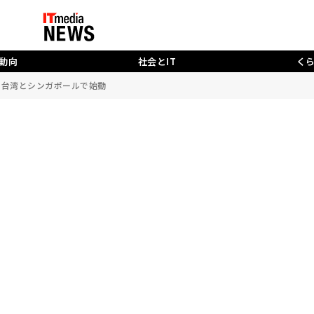
動向
社会とIT
く
ー、台湾とシンガポールで始動