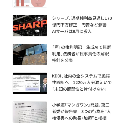
シャープ、通期純利益見通し170
億円下方修正 円安など影響
AIサーバは9月に参入
「声」の権利明記 生成AIで無断
利用、法務省が民事責任の解釈
指針を公表
KDDI、社内の全システムで脆弱
性診断へ 1220万人分漏えいで
「未知の脆弱性と片付けない」
小学館「マンガワン」問題、第三
者委が報告書 3つの行為を“人
権侵害への助長・加担”と指摘