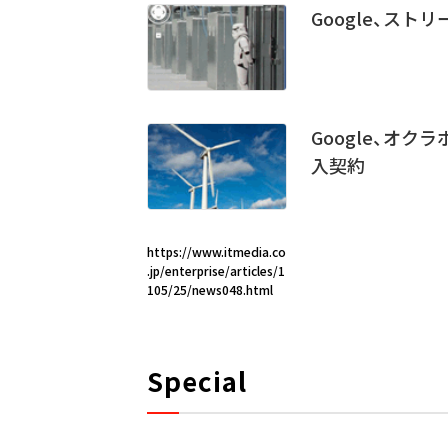
Google、ス
Google、オ
入契約
https://www.itmedia.co
.jp/enterprise/articles/1
105/25/news048.html
Special