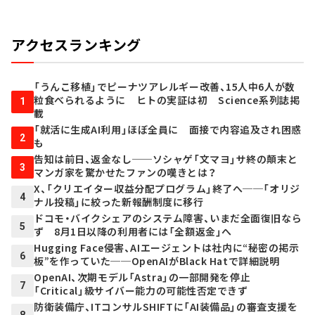
アクセスランキング
「うんこ移植」でピーナツアレルギー改善、15人中6人が数
粒食べられるように ヒトの実証は初 Science系列誌掲
1
載
「就活に生成AI利用」ほぼ全員に 面接で内容追及され困惑
2
も
告知は前日、返金なし──ソシャゲ「文マヨ」サ終の顛末と
3
マンガ家を驚かせたファンの嘆きとは？
X、「クリエイター収益分配プログラム」終了へ──「オリジ
4
ナル投稿」に絞った新報酬制度に移行
ドコモ・バイクシェアのシステム障害、いまだ全面復旧なら
5
ず 8月1日以降の利用者には「全額返金」へ
Hugging Face侵害、AIエージェントは社内に“秘密の掲示
6
板”を作っていた──OpenAIがBlack Hatで詳細説明
OpenAI、次期モデル「Astra」の一部開発を停止
7
「Critical」級サイバー能力の可能性否定できず
防衛装備庁、ITコンサルSHIFTに「AI装備品」の審査支援を
8