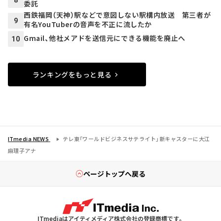
委託
西鉄福岡（天神）駅などで意図しない駅構内放送 第三者が
9
有名YouTuberの音声を不正に流したか
Gmail、他社メアドを送信元にできる機能を廃止へ
10
ランキングをもっと見る
ITmedia NEWS
テレ東「ワールドビジネスサテライト」新キャスターに大江
麻理子アナ
ページトップへ戻る
ITmediaはアイティメディア株式会社の登録商標です。