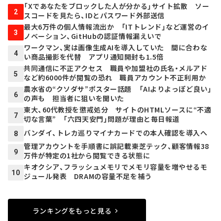
「Xであなたをブロックした人が分かる」サイト拡散 ソー
2
スコードを見たら、IDとパスワード外部送信
最大6万件の個人情報流出か 「ITトレンド」など運営のイ
3
ノベーション、GitHubの認証情報漏えいで
ワークマン、実は画像生成AIを導入していた 間に合わな
4
い商品撮影を代替 アプリ通知開封も1.5倍
共同通信に不正アクセス 職員や加盟社の氏名・メルアド
5
など約6000件が閲覧の恐れ 職員アカウント不正利用か
農水省の“クソダサ”ポスター話題 「AIよりよっぽど良い」
6
の声も 担当者に狙いを聞いた
東大、60代教授を懲戒処分 サイトのHTMLソースに“不適
7
切な言葉” 「六四天安門」問題が理由と毎日報道
バンダイ、トレカ巡りマイナカードでの本人確認を導入へ
8
管理アカウントを手順書に誤記載――東芝テック、顧客情報38
9
万件が特定の1社から閲覧できる状態に
キオクシア、フラッシュメモリでメモリ容量を増やせるモ
10
ジュール発表 DRAMの容量不足を補う
ランキングをもっと見る