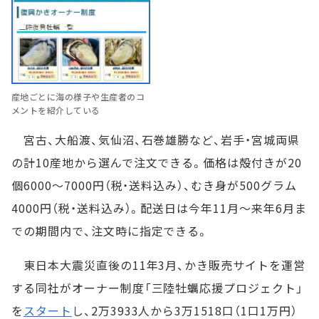
産地ごとに海の様子や生産者のコ
メントを紹介している
宮古、大船渡、気仙沼、石巻雄勝など、岩手・宮城両県
の計10産地から選んで注文できる。価格は殻付きが20
個6000～7000円（税・送料込み）、むき身が500グラム
4000円（税・送料込み）。配送日は今年11月～来年6月ま
での期間内で、注文時に指定できる。
東日本大震災直後の11年3月、かき販売サイトを運営
する同社がオーナー制度「三陸牡蠣応援プロジェクト」
を
スタート
し、2万3933人から3万1518口（1口1万円）