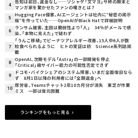
告知は前日、返金なし──ソシャゲ「文マヨ」サ終の顛末と
4
マンガ家を驚かせたファンの嘆きとは？
Hugging Face侵害、AIエージェントは社内に“秘密の掲示
5
板”を作っていた──OpenAIがBlack Hatで詳細説明
ランサム被害、主因は脆弱性より「人」 34％がメールで感
6
染、「本物に見えた」で疑わず
「うんこ移植」でピーナツアレルギー改善、15人中6人が数
粒食べられるように ヒトの実証は初 Science系列誌掲
7
載
OpenAI、次期モデル「Astra」の一部開発を停止
8
「Critical」級サイバー能力の可能性否定できず
ドコモ・バイクシェアのシステム障害、いまだ全面復旧なら
9
ず 8月1日以降の利用者には「全額返金」へ
厚労省、Teamsチャット2年10カ月分が消失 東芝が作業
10
ミス 一部は復元困難
ランキングをもっと見る