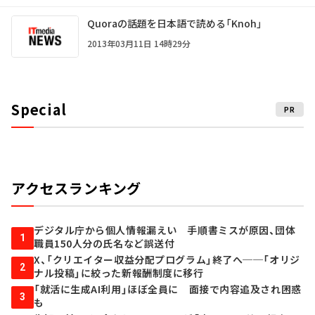
Quoraの話題を日本語で読める「Knoh」
2013年03月11日 14時29分
Special
PR
アクセスランキング
デジタル庁から個人情報漏えい 手順書ミスが原因、団体
1
職員150人分の氏名など誤送付
X、「クリエイター収益分配プログラム」終了へ──「オリジ
2
ナル投稿」に絞った新報酬制度に移行
「就活に生成AI利用」ほぼ全員に 面接で内容追及され困惑
3
も