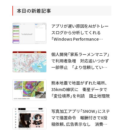
本日の新着記事
アプリが遅い原因をAIがトレー
スログから分析してくれる
「Windows Performance
Analyzer MCP」 Microsoftが
プレビュー公開
個人開発「家系ラーメンマニア」
で利用者急増 対応追いつかず
一部停止 「より信頼していた
だけるアプリに」
熊本地震で地面がずれた場所、
35kmの線状に 衛星データで
「変位境界」を判読 国土地理院
写真加工アプリ「SNOW」にステ
マで措置命令 報酬付きでX投
稿依頼、広告表示なし 消費者
庁