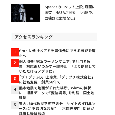
SpaceXのロケット上段、月面に
衝突 NASAが発表 「地球や月
面機器に危険なし」
アクセスランキング
Gmail、他社メアドを送信元にできる機能を廃
1
止へ
個人開発「家系ラーメンマニア」で利用者急
2
増 対応追いつかず一部停止 「より信頼して
いただけるアプリに」
「プチプチ」の川上産業、「プチプチ株式会社」
3
に社名変更 創業58年で
熊本地震で地面がずれた場所、35kmの線状
4
に 衛星データで「変位境界」を判読 国土地
理院
東大、60代教授を懲戒処分 サイトのHTMLソ
5
ースに“不適切な言葉” 「六四天安門」問題が
理由と毎日報道