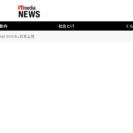
動向
社会とIT
く
l Stitch」日本上陸