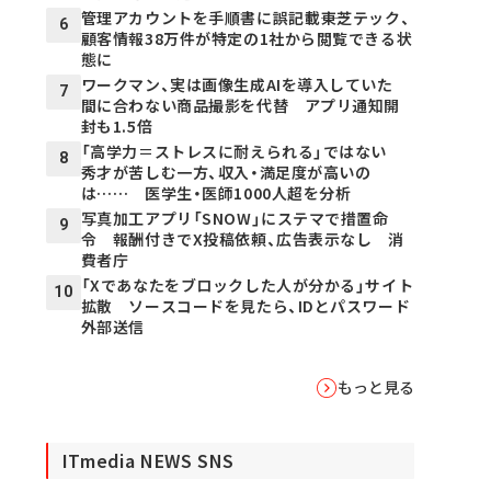
管理アカウントを手順書に誤記載――東芝テック、
6
顧客情報38万件が特定の1社から閲覧できる状
態に
ワークマン、実は画像生成AIを導入していた
7
間に合わない商品撮影を代替 アプリ通知開
封も1.5倍
「高学力＝ストレスに耐えられる」ではない
8
秀才が苦しむ一方、収入・満足度が高いの
は…… 医学生・医師1000人超を分析
写真加工アプリ「SNOW」にステマで措置命
9
令 報酬付きでX投稿依頼、広告表示なし 消
費者庁
「Xであなたをブロックした人が分かる」サイト
10
拡散 ソースコードを見たら、IDとパスワード
外部送信
もっと見る
ITmedia NEWS SNS