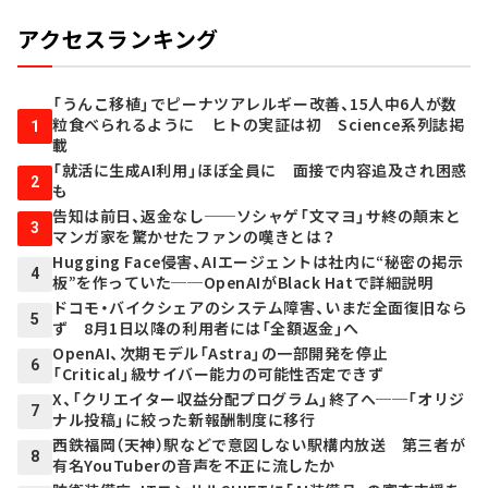
アクセスランキング
「うんこ移植」でピーナツアレルギー改善、15人中6人が数
粒食べられるように ヒトの実証は初 Science系列誌掲
1
載
「就活に生成AI利用」ほぼ全員に 面接で内容追及され困惑
2
も
告知は前日、返金なし──ソシャゲ「文マヨ」サ終の顛末と
3
マンガ家を驚かせたファンの嘆きとは？
Hugging Face侵害、AIエージェントは社内に“秘密の掲示
4
板”を作っていた──OpenAIがBlack Hatで詳細説明
ドコモ・バイクシェアのシステム障害、いまだ全面復旧なら
5
ず 8月1日以降の利用者には「全額返金」へ
OpenAI、次期モデル「Astra」の一部開発を停止
6
「Critical」級サイバー能力の可能性否定できず
X、「クリエイター収益分配プログラム」終了へ──「オリジ
7
ナル投稿」に絞った新報酬制度に移行
西鉄福岡（天神）駅などで意図しない駅構内放送 第三者が
8
有名YouTuberの音声を不正に流したか