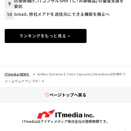
防衛装備庁、ITコンサルSHIFTに「AI装備品」の審査支援を
9
委託
Gmail、他社メアドを送信元にできる機能を廃止へ
10
ランキングをもっと見る
ITmedia NEWS
AirMac ExtremeとTime CapsuleにHeartbleed対策のフ
ァームウェアアップデート
ページトップへ戻る
ITmediaはアイティメディア株式会社の登録商標です。