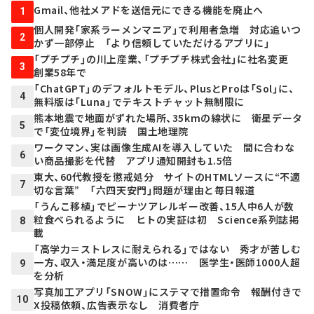
Gmail、他社メアドを送信元にできる機能を廃止へ
1
個人開発「家系ラーメンマニア」で利用者急増 対応追いつ
2
かず一部停止 「より信頼していただけるアプリに」
「プチプチ」の川上産業、「プチプチ株式会社」に社名変更
3
創業58年で
「ChatGPT」のデフォルトモデル、PlusとProは「Sol」に、
4
無料版は「Luna」でテキストチャット無制限に
熊本地震で地面がずれた場所、35kmの線状に 衛星データ
5
で「変位境界」を判読 国土地理院
ワークマン、実は画像生成AIを導入していた 間に合わな
6
い商品撮影を代替 アプリ通知開封も1.5倍
東大、60代教授を懲戒処分 サイトのHTMLソースに“不適
7
切な言葉” 「六四天安門」問題が理由と毎日報道
「うんこ移植」でピーナツアレルギー改善、15人中6人が数
粒食べられるように ヒトの実証は初 Science系列誌掲
8
載
「高学力＝ストレスに耐えられる」ではない 秀才が苦しむ
一方、収入・満足度が高いのは…… 医学生・医師1000人超
9
を分析
写真加工アプリ「SNOW」にステマで措置命令 報酬付きで
10
X投稿依頼、広告表示なし 消費者庁