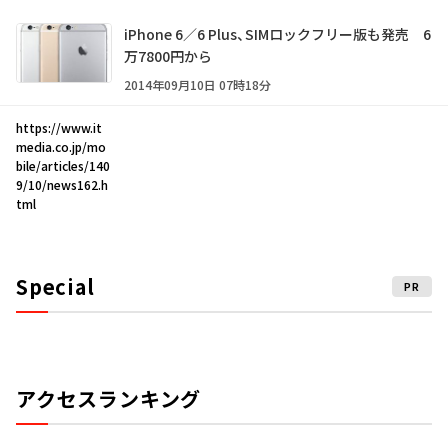
iPhone 6／6 Plus、SIMロックフリー版も発売 6
万7800円から
2014年09月10日 07時18分
https://www.it
media.co.jp/mo
bile/articles/140
9/10/news162.h
tml
Special
PR
アクセスランキング