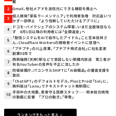
載
Gmail、他社メアドを送信元にできる機能を廃止へ
2
個人開発「家系ラーメンマニア」で利用者急増 対応追いつ
3
かず一部停止 「より信頼していただけるアプリに」
ドコモ・バイクシェアのシステム障害、いまだ全面復旧なら
4
ず 8月1日以降の利用者には「全額返金」へ
「配信システムをAIで自作したアイドル」こと宮本佳林さ
5
ん、Cloudflare Workersの開発者イベントに登壇へ
「プチプチ」の川上産業、「プチプチ株式会社」に社名変更
6
創業58年で
西鉄福岡（天神）駅などで意図しない駅構内放送 第三者が
7
有名YouTuberの音声を不正に流したか
防衛装備庁、ITコンサルSHIFTに「AI装備品」の審査支援を
8
委託
「ChatGPT」のデフォルトモデル、PlusとProは「Sol」に、
9
無料版は「Luna」でテキストチャット無制限に
手術中の大地震、患者守る医療スタッフ……熊本総合病院
10
の動画に反響 「プロの動き」「尊敬」
ランキングをもっと見る