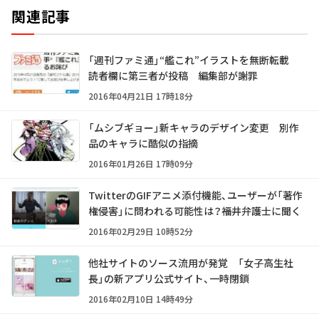
関連記事
「週刊ファミ通」“艦これ”イラストを無断転載
読者欄に第三者が投稿 編集部が謝罪
2016年04月21日 17時18分
「ムシブギョー」新キャラのデザイン変更 別作
品のキャラに酷似の指摘
2016年01月26日 17時09分
TwitterのGIFアニメ添付機能、ユーザーが「著作
権侵害」に問われる可能性は？――福井弁護士に聞く
2016年02月29日 10時52分
他社サイトのソース流用が発覚 「女子高生社
長」の新アプリ公式サイト、一時閉鎖
2016年02月10日 14時49分