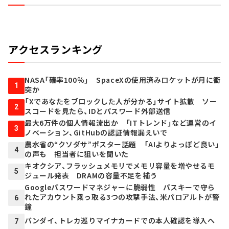
アクセスランキング
NASA「確率100％」 SpaceXの使用済みロケットが月に衝
1
突か
「Xであなたをブロックした人が分かる」サイト拡散 ソー
2
スコードを見たら、IDとパスワード外部送信
最大6万件の個人情報流出か 「ITトレンド」など運営のイ
3
ノベーション、GitHubの認証情報漏えいで
農水省の“クソダサ”ポスター話題 「AIよりよっぽど良い」
4
の声も 担当者に狙いを聞いた
キオクシア、フラッシュメモリでメモリ容量を増やせるモ
5
ジュール発表 DRAMの容量不足を補う
Googleパスワードマネジャーに脆弱性 パスキーで守ら
れたアカウント乗っ取る3つの攻撃手法、米パロアルトが警
6
鐘
バンダイ、トレカ巡りマイナカードでの本人確認を導入へ
7