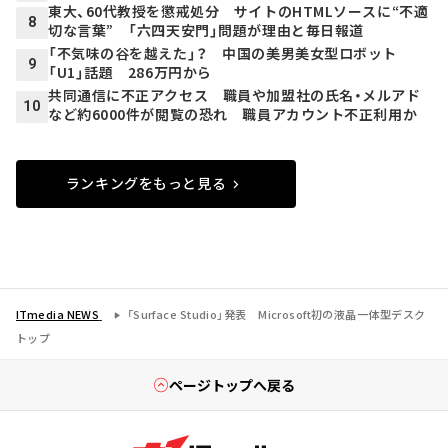
東大、60代教授を懲戒処分 サイトのHTMLソースに“不適
8
切な言葉” 「六四天安門」問題が理由と毎日報道
「不気味の谷を越えた」？ 中国の美男美女型ロボット
9
「U1」話題 286万円から
共同通信に不正アクセス 職員や加盟社の氏名・メルアド
10
など約6000件が閲覧の恐れ 職員アカウント不正利用か
ランキングをもっと見る
ITmedia NEWS
「Surface Studio」発表 Microsoft初の液晶一体型デスク
トップ
ページトップへ戻る