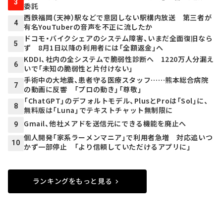
3
委託
西鉄福岡（天神）駅などで意図しない駅構内放送 第三者が
4
有名YouTuberの音声を不正に流したか
ドコモ・バイクシェアのシステム障害、いまだ全面復旧なら
5
ず 8月1日以降の利用者には「全額返金」へ
KDDI、社内の全システムで脆弱性診断へ 1220万人分漏え
6
いで「未知の脆弱性と片付けない」
手術中の大地震、患者守る医療スタッフ……熊本総合病院
7
の動画に反響 「プロの動き」「尊敬」
「ChatGPT」のデフォルトモデル、PlusとProは「Sol」に、
8
無料版は「Luna」でテキストチャット無制限に
Gmail、他社メアドを送信元にできる機能を廃止へ
9
個人開発「家系ラーメンマニア」で利用者急増 対応追いつ
10
かず一部停止 「より信頼していただけるアプリに」
ランキングをもっと見る