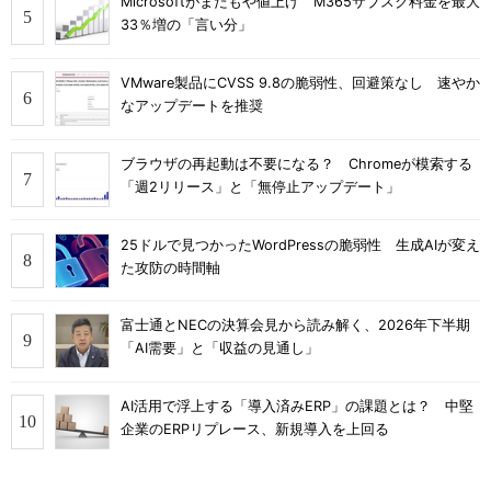
Microsoftがまたもや値上げ M365サブスク料金を最大
33％増の「言い分」
VMware製品にCVSS 9.8の脆弱性、回避策なし 速やか
なアップデートを推奨
ブラウザの再起動は不要になる？ Chromeが模索する
「週2リリース」と「無停止アップデート」
25ドルで見つかったWordPressの脆弱性 生成AIが変え
た攻防の時間軸
富士通とNECの決算会見から読み解く、2026年下半期
「AI需要」と「収益の見通し」
AI活用で浮上する「導入済みERP」の課題とは？ 中堅
企業のERPリプレース、新規導入を上回る