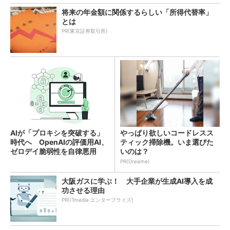
将来の年金額に関係するらしい「所得代替率」
とは
PR(東京証券取引所)
AIが「プロキシを突破する」
やっぱり欲しいコードレスス
時代へ OpenAIの評価用AI、
ティック掃除機。いま選びた
ゼロデイ脆弱性を自律悪用
いのは？
PR(Dreame)
大阪ガスに学ぶ！ 大手企業が生成AI導入を成
功させる理由
PR(ITmedia エンタープライズ)