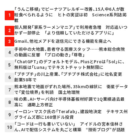
「うんこ移植」でピーナツアレルギー改善、15人中6人が数
粒食べられるように ヒトの実証は初 Science系列誌掲
1
載
個人開発「家系ラーメンマニア」で利用者急増 対応追いつ
2
かず一部停止 「より信頼していただけるアプリに」
Gmail、他社メアドを送信元にできる機能を廃止へ
3
手術中の大地震、患者守る医療スタッフ……熊本総合病院
4
の動画に反響 「プロの動き」「尊敬」
「ChatGPT」のデフォルトモデル、PlusとProは「Sol」に、
5
無料版は「Luna」でテキストチャット無制限に
「プチプチ」の川上産業、「プチプチ株式会社」に社名変更
6
創業58年で
熊本地震で地面がずれた場所、35kmの線状に 衛星データ
7
で「変位境界」を判読 国土地理院
味の素、AI・サーバ向け半導体基板材好調で1Q業績過去最
8
高に 通期上方修正
イーロン・マスク氏の「Terafab」、建設地決定 テキサス州
9
グライムズ郡に168億ドル投資
「コードは一行も書いていない」 アイドルの宮本佳林さ
10
ん、AIで配信システムを丸ごと構築 “技術ブログ”が話題