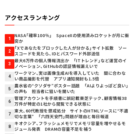
アクセスランキング
NASA「確率100％」 SpaceXの使用済みロケットが月に衝
1
突か
「Xであなたをブロックした人が分かる」サイト拡散 ソー
2
スコードを見たら、IDとパスワード外部送信
最大6万件の個人情報流出か 「ITトレンド」など運営のイ
3
ノベーション、GitHubの認証情報漏えいで
ワークマン、実は画像生成AIを導入していた 間に合わな
4
い商品撮影を代替 アプリ通知開封も1.5倍
農水省の“クソダサ”ポスター話題 「AIよりよっぽど良い」
5
の声も 担当者に狙いを聞いた
管理アカウントを手順書に誤記載――東芝テック、顧客情報38
6
万件が特定の1社から閲覧できる状態に
東大、60代教授を懲戒処分 サイトのHTMLソースに“不適
7
切な言葉” 「六四天安門」問題が理由と毎日報道
キオクシア、フラッシュメモリでメモリ容量を増やせるモ
8
ジュール発表 DRAMの容量不足を補う