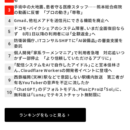
も
手術中の大地震、患者守る医療スタッフ……熊本総合病院
3
の動画に反響 「プロの動き」「尊敬」
Gmail、他社メアドを送信元にできる機能を廃止へ
4
ドコモ・バイクシェアのシステム障害、いまだ全面復旧なら
5
ず 8月1日以降の利用者には「全額返金」へ
防衛装備庁、ITコンサルSHIFTに「AI装備品」の審査支援を
6
委託
個人開発「家系ラーメンマニア」で利用者急増 対応追いつ
7
かず一部停止 「より信頼していただけるアプリに」
「配信システムをAIで自作したアイドル」こと宮本佳林さ
8
ん、Cloudflare Workersの開発者イベントに登壇へ
西鉄福岡（天神）駅などで意図しない駅構内放送 第三者が
9
有名YouTuberの音声を不正に流したか
「ChatGPT」のデフォルトモデル、PlusとProは「Sol」に、
10
無料版は「Luna」でテキストチャット無制限に
ランキングをもっと見る