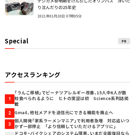
デジカメ黎明期をけん引したオリンパス 浮いた
り沈んだりの25年史
2021年01月20日 07時05分
Special
PR
アクセスランキング
「うんこ移植」でピーナツアレルギー改善、15人中6人が数
粒食べられるように ヒトの実証は初 Science系列誌掲
1
載
Gmail、他社メアドを送信元にできる機能を廃止へ
2
個人開発「家系ラーメンマニア」で利用者急増 対応追いつ
3
かず一部停止 「より信頼していただけるアプリに」
ドコモ・バイクシェアのシステム障害、いまだ全面復旧なら