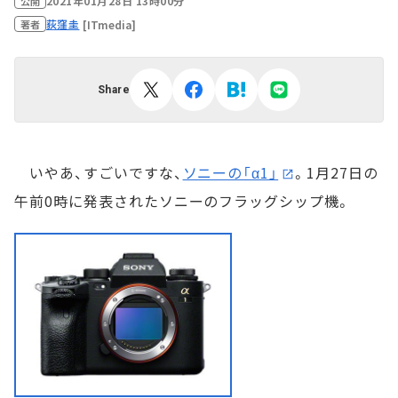
2021年01月28日 13時00分
公開
荻窪圭
[ITmedia]
著者
Share
いやあ、すごいですな、
ソニーの「α1」
。1月27日の
午前0時に発表されたソニーのフラッグシップ機。