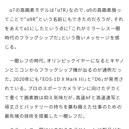
α7の高画素モデルは「α7R」なので、α9の高画素版っ
てことで“α9R”という名前にもできたのだろうが、それ
をあえてα1にしたという点に「これがミラーレス一眼
時代のフラッグシップだ」という強いメッセージを感
じる。
一眼レフの時代、オリンピックイヤーになるとキヤノ
ンとニコンからフラッグシップ機が出るのが通例だっ
た。2020年にも「EOS-1D X Mark III」と「D6」が発売さ
れている。プロのスポーツカメラマンに向けたデカく
て重くて画素数は抑え気味だが、高速AFと高速連写と
頑丈さとバッテリーの持ちを兼ね備えた仕事のための
最先端の技術を搭載した一眼レフだ。