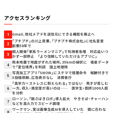
アクセスランキング
Gmail、他社メアドを送信元にできる機能を廃止へ
1
「プチプチ」の川上産業、「プチプチ株式会社」に社名変更
2
創業58年で
個人開発「家系ラーメンマニア」で利用者急増 対応追いつ
3
かず一部停止 「より信頼していただけるアプリに」
熊本地震で地面がずれた場所、35kmの線状に 衛星データ
4
で「変位境界」を判読 国土地理院
写真加工アプリ「SNOW」にステマで措置命令 報酬付きで
5
X投稿依頼、広告表示なし 消費者庁
「高学力＝ストレスに耐えられる」ではない 秀才が苦しむ
一方、収入・満足度が高いのは…… 医学生・医師1000人超
6
を分析
ローソン、「鍋さばきロボ」導入拡大 やきそば・チャーハン
7
などを高火力でスピード調理
ワークマン、実は画像生成AIを導入していた 間に合わな
8