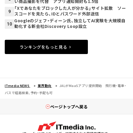
い商品撮影を代替 アプリ通知開封も1.5倍
「Xであなたをブロックした人が分かる」サイト拡散 ソー
9
スコードを見たら、IDとパスワード外部送信
Googleのジェフ・ディーン氏、独立してAI実験を大規模自
10
動化する新会社Discovery Loop設立
ランキングをもっと見る
ITmedia NEWS
業界動向
JALがMaaSアプリ提供開始 飛行機・電車・
バスで経路検索、予約・手配も可
ページトップへ戻る