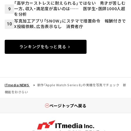
「高学力＝ストレスに耐えられる」ではない 秀才が苦しむ
一方、収入・満足度が高いのは…… 医学生・医師1000人超
9
を分析
写真加工アプリ「SNOW」にステマで措置命令 報酬付きで
10
X投稿依頼、広告表示なし 消費者庁
ランキングをもっと見る
ITmedia NEWS
新作「Apple Watch Series 8」の実機を写真でチェック 新
機能をおさらい
ページトップへ戻る