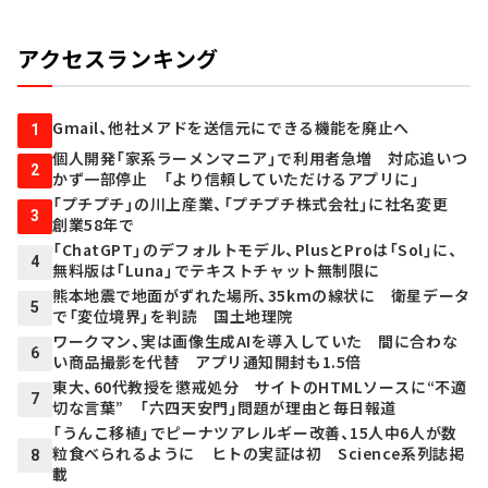
アクセスランキング
Gmail、他社メアドを送信元にできる機能を廃止へ
1
個人開発「家系ラーメンマニア」で利用者急増 対応追いつ
2
かず一部停止 「より信頼していただけるアプリに」
「プチプチ」の川上産業、「プチプチ株式会社」に社名変更
3
創業58年で
「ChatGPT」のデフォルトモデル、PlusとProは「Sol」に、
4
無料版は「Luna」でテキストチャット無制限に
熊本地震で地面がずれた場所、35kmの線状に 衛星データ
5
で「変位境界」を判読 国土地理院
ワークマン、実は画像生成AIを導入していた 間に合わな
6
い商品撮影を代替 アプリ通知開封も1.5倍
東大、60代教授を懲戒処分 サイトのHTMLソースに“不適
7
切な言葉” 「六四天安門」問題が理由と毎日報道
「うんこ移植」でピーナツアレルギー改善、15人中6人が数
粒食べられるように ヒトの実証は初 Science系列誌掲
8
載