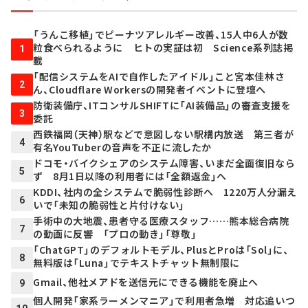
「うんこ移植」でピーナツアレルギー改善、15人中6人が数
粒食べられるように ヒトの実証は初 Science系列誌掲
1
載
「配信システムをAIで自作したアイドル」こと宮本佳林さ
2
ん、Cloudflare Workersの開発者イベントに登壇へ
防衛装備庁、ITコンサルSHIFTに「AI装備品」の審査支援を
3
委託
西鉄福岡（天神）駅などで意図しない駅構内放送 第三者が
4
有名YouTuberの音声を不正に流したか
ドコモ・バイクシェアのシステム障害、いまだ全面復旧なら
5
ず 8月1日以降の利用者には「全額返金」へ
KDDI、社内の全システムで脆弱性診断へ 1220万人分漏え
6
いで「未知の脆弱性と片付けない」
手術中の大地震、患者守る医療スタッフ……熊本総合病院
7
の動画に反響 「プロの動き」「尊敬」
「ChatGPT」のデフォルトモデル、PlusとProは「Sol」に、
8
無料版は「Luna」でテキストチャット無制限に
Gmail、他社メアドを送信元にできる機能を廃止へ
9
個人開発「家系ラーメンマニア」で利用者急増 対応追いつ