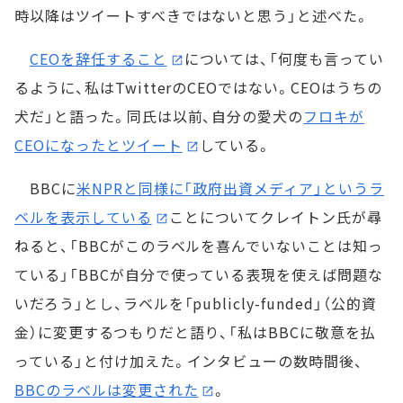
時以降はツイートすべきではないと思う」と述べた。
CEOを辞任すること
については、「何度も言ってい
るように、私はTwitterのCEOではない。CEOはうちの
犬だ」と語った。同氏は以前、自分の愛犬の
フロキが
CEOになったとツイート
している。
BBCに
米NPRと同様に「政府出資メディア」というラ
ベルを表示している
ことについてクレイトン氏が尋
ねると、「BBCがこのラベルを喜んでいないことは知っ
ている」「BBCが自分で使っている表現を使えば問題な
いだろう」とし、ラベルを「publicly-funded」（公的資
金）に変更するつもりだと語り、「私はBBCに敬意を払
っている」と付け加えた。インタビューの数時間後、
BBCのラベルは変更された
。