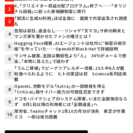
X、「クリエイター収益分配プログラム」終了へ──「オリジ
2
ナル投稿」に絞った新報酬制度に移行
「就活に生成AI利用」ほぼ全員に 面接で内容追及され困惑
3
も
告知は前日、返金なし──ソシャゲ「文マヨ」サ終の顛末と
4
マンガ家を驚かせたファンの嘆きとは？
Hugging Face侵害、AIエージェントは社内に“秘密の掲示
5
板”を作っていた──OpenAIがBlack Hatで詳細説明
ランサム被害、主因は脆弱性より「人」 34％がメールで感
6
染、「本物に見えた」で疑わず
「うんこ移植」でピーナツアレルギー改善、15人中6人が数
粒食べられるように ヒトの実証は初 Science系列誌掲
7
載
OpenAI、次期モデル「Astra」の一部開発を停止
8
「Critical」級サイバー能力の可能性否定できず
ドコモ・バイクシェアのシステム障害、いまだ全面復旧なら
9
ず 8月1日以降の利用者には「全額返金」へ
厚労省、Teamsチャット2年10カ月分が消失 東芝が作業
10
ミス 一部は復元困難