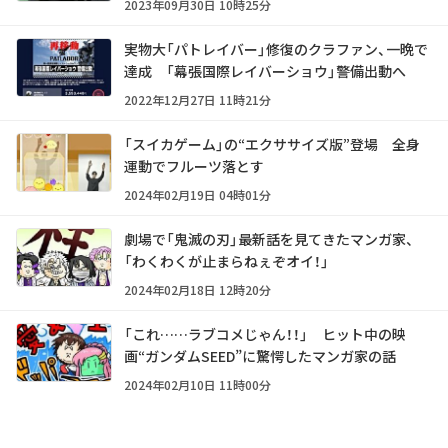
2023年09月30日 10時25分
実物大「パトレイバー」修復のクラファン、一晩で
達成 「幕張国際レイバーショウ」警備出動へ
2022年12月27日 11時21分
「スイカゲーム」の“エクササイズ版”登場 全身
運動でフルーツ落とす
2024年02月19日 04時01分
劇場で「鬼滅の刃」最新話を見てきたマンガ家、
「わくわくが止まらねぇぞオイ！」
2024年02月18日 12時20分
「これ……ラブコメじゃん！！」 ヒット中の映
画“ガンダムSEED”に驚愕したマンガ家の話
2024年02月10日 11時00分