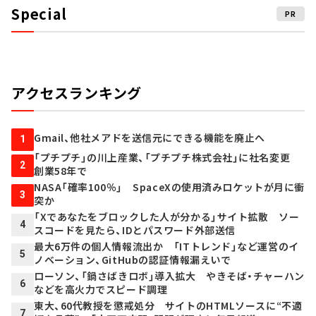
Special
PR
アクセスランキング
Gmail、他社メアドを送信元にできる機能を廃止へ
1
「プチプチ」の川上産業、「プチプチ株式会社」に社名変更
2
創業58年で
NASA「確率100％」 SpaceXの使用済みロケットが月に衝
3
突か
「Xであなたをブロックした人が分かる」サイト拡散 ソー
4
スコードを見たら、IDとパスワード外部送信
最大6万件の個人情報流出か 「ITトレンド」など運営のイ
5
ノベーション、GitHubの認証情報漏えいで
ローソン、「鍋さばきロボ」導入拡大 やきそば・チャーハン
6
などを高火力でスピード調理
東大、60代教授を懲戒処分 サイトのHTMLソースに“不適
7