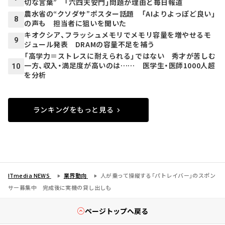
切な言葉” 「六四天安門」問題が理由と毎日報道
農水省の“クソダサ”ポスター話題 「AIよりよっぽど良い」
8
の声も 担当者に狙いを聞いた
キオクシア、フラッシュメモリでメモリ容量を増やせるモ
9
ジュール発表 DRAMの容量不足を補う
「高学力＝ストレスに耐えられる」ではない 秀才が苦しむ
一方、収入・満足度が高いのは…… 医学生・医師1000人超
10
を分析
ランキングをもっと見る
ITmedia NEWS
業界動向
人が乗って操縦する「パトレイバー」のスポン
サー募集中 完成後に実機の貸し出しも
ページトップへ戻る