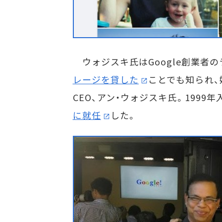
ウォジスキ氏はGoogle創業者
レージを貸した
ことでも知られ、
CEO、アン・ウォジスキ氏。1999
に就任
した。