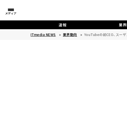
メディア
速報
業界
ITmedia NEWS
業界動向
YouTubeの前CEO、ス