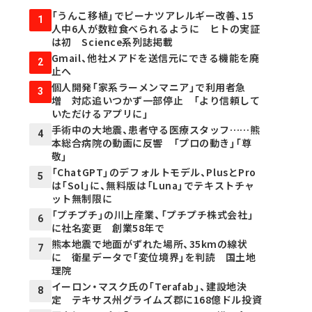
「うんこ移植」でピーナツアレルギー改善、15
1
人中6人が数粒食べられるように ヒトの実証
は初 Science系列誌掲載
Gmail、他社メアドを送信元にできる機能を廃
2
止へ
個人開発「家系ラーメンマニア」で利用者急
3
増 対応追いつかず一部停止 「より信頼して
いただけるアプリに」
手術中の大地震、患者守る医療スタッフ……熊
4
本総合病院の動画に反響 「プロの動き」「尊
敬」
「ChatGPT」のデフォルトモデル、PlusとPro
5
は「Sol」に、無料版は「Luna」でテキストチャ
ット無制限に
「プチプチ」の川上産業、「プチプチ株式会社」
6
に社名変更 創業58年で
熊本地震で地面がずれた場所、35kmの線状
7
に 衛星データで「変位境界」を判読 国土地
理院
イーロン・マスク氏の「Terafab」、建設地決
8
定 テキサス州グライムズ郡に168億ドル投資