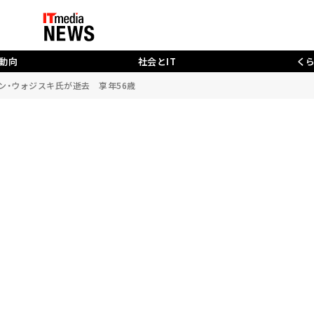
動向
社会とIT
く
ーザン・ウォジスキ氏が逝去 享年56歳