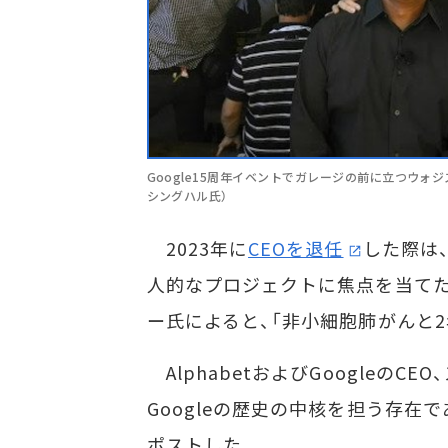
Google15周年イベントでガレージの前に立つウォジ
シングハル氏）
2023年に
CEOを退任
した際は
人的なプロジェクトに焦点を当てた
ー氏によると、「非小細胞肺がんと
AlphabetおよびGoogleのC
Googleの歴史の中核を担う存在
ポストした。