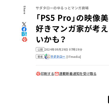
サダタローのゆるっとマンガ劇場
Share
「PS5 Pro」の
好きマンガ家が考え
いかも？
2024年09月29日 07時19分
公開
サダタロー
[ITmedia]
著者
印刷する
連載新着通知を受け取る