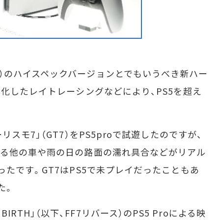
5」（PS5）のハイスペックバージョンとでもいうべき新ハー
進化したレイトレーシングなどにより、PS5を超え
モ7」（GT7）をPS5proで試遊したのですが、
映る他の車や雨の日の路面の濡れ具合などがリアル
たです。GT7はPS5で未プレイだったこともあ
た。
REBIRTH」（以下、FF7リバース）のPS5 Proによる映