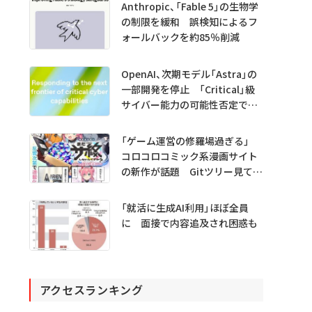
Anthropic、「Fable 5」の生物学
の制限を緩和 誤検知によるフ
ォールバックを約85％削減
OpenAI、次期モデル「Astra」の
一部開発を停止 「Critical」級
サイバー能力の可能性否定でき
ず
「ゲーム運営の修羅場過ぎる」
コロコロコミック系漫画サイト
の新作が話題 Gitツリー見てガ
チャ不具合の犯人探し
「就活に生成AI利用」ほぼ全員
に 面接で内容追及され困惑も
アクセスランキング