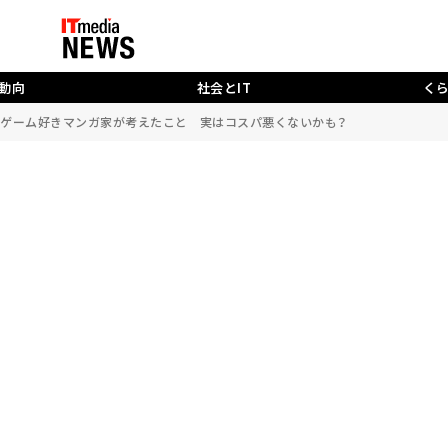
動向
社会とIT
く
にしたゲーム好きマンガ家が考えたこと 実はコスパ悪くないかも？