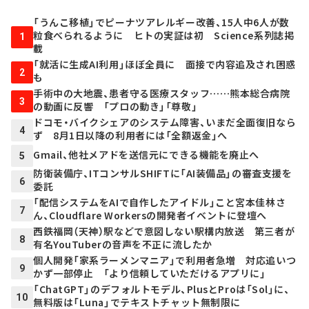
「うんこ移植」でピーナツアレルギー改善、15人中6人が数
粒食べられるように ヒトの実証は初 Science系列誌掲
1
載
「就活に生成AI利用」ほぼ全員に 面接で内容追及され困惑
2
も
手術中の大地震、患者守る医療スタッフ……熊本総合病院
3
の動画に反響 「プロの動き」「尊敬」
ドコモ・バイクシェアのシステム障害、いまだ全面復旧なら
4
ず 8月1日以降の利用者には「全額返金」へ
Gmail、他社メアドを送信元にできる機能を廃止へ
5
防衛装備庁、ITコンサルSHIFTに「AI装備品」の審査支援を
6
委託
「配信システムをAIで自作したアイドル」こと宮本佳林さ
7
ん、Cloudflare Workersの開発者イベントに登壇へ
西鉄福岡（天神）駅などで意図しない駅構内放送 第三者が
8
有名YouTuberの音声を不正に流したか
個人開発「家系ラーメンマニア」で利用者急増 対応追いつ
9
かず一部停止 「より信頼していただけるアプリに」
「ChatGPT」のデフォルトモデル、PlusとProは「Sol」に、
10
無料版は「Luna」でテキストチャット無制限に