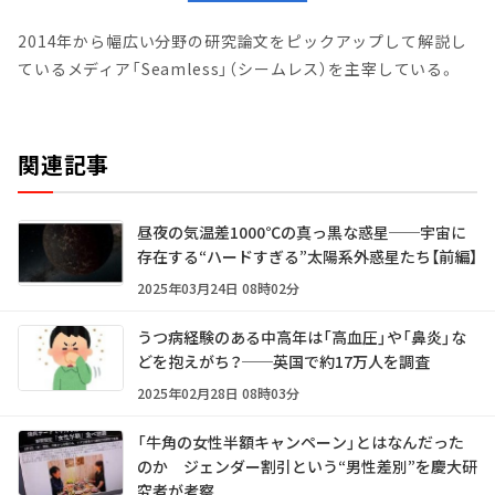
2014年から幅広い分野の研究論文をピックアップして解説し
ているメディア「Seamless」（シームレス）を主宰している。
関連記事
昼夜の気温差1000℃の真っ黒な惑星──宇宙に
存在する“ハードすぎる”太陽系外惑星たち【前編】
2025年03月24日 08時02分
うつ病経験のある中高年は「高血圧」や「鼻炎」な
どを抱えがち？──英国で約17万人を調査
2025年02月28日 08時03分
「牛角の女性半額キャンペーン」とはなんだった
のか ジェンダー割引という“男性差別”を慶大研
究者が考察