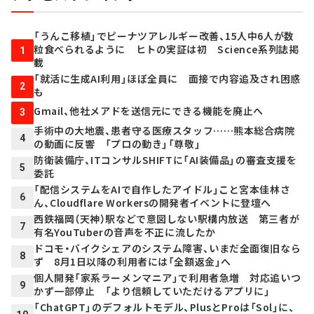
「うんこ移植」でピーナツアレルギー改善、15人中6人が数
粒食べられるように ヒトの実証は初 Science系列誌掲
1
載
「就活に生成AI利用」ほぼ全員に 面接で内容追及され困惑
2
も
Gmail、他社メアドを送信元にできる機能を廃止へ
3
手術中の大地震、患者守る医療スタッフ……熊本総合病院
4
の動画に反響 「プロの動き」「尊敬」
防衛装備庁、ITコンサルSHIFTに「AI装備品」の審査支援を
5
委託
「配信システムをAIで自作したアイドル」こと宮本佳林さ
6
ん、Cloudflare Workersの開発者イベントに登壇へ
西鉄福岡（天神）駅などで意図しない駅構内放送 第三者が
7
有名YouTuberの音声を不正に流したか
ドコモ・バイクシェアのシステム障害、いまだ全面復旧なら
8
ず 8月1日以降の利用者には「全額返金」へ
個人開発「家系ラーメンマニア」で利用者急増 対応追いつ
9
かず一部停止 「より信頼していただけるアプリに」
「ChatGPT」のデフォルトモデル、PlusとProは「Sol」に、