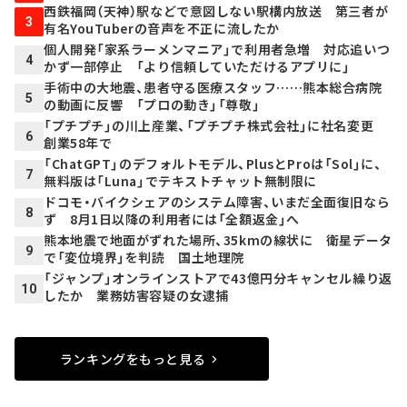
西鉄福岡（天神）駅などで意図しない駅構内放送 第三者が
3
有名YouTuberの音声を不正に流したか
個人開発「家系ラーメンマニア」で利用者急増 対応追いつ
4
かず一部停止 「より信頼していただけるアプリに」
手術中の大地震、患者守る医療スタッフ……熊本総合病院
5
の動画に反響 「プロの動き」「尊敬」
「プチプチ」の川上産業、「プチプチ株式会社」に社名変更
6
創業58年で
「ChatGPT」のデフォルトモデル、PlusとProは「Sol」に、
7
無料版は「Luna」でテキストチャット無制限に
ドコモ・バイクシェアのシステム障害、いまだ全面復旧なら
8
ず 8月1日以降の利用者には「全額返金」へ
熊本地震で地面がずれた場所、35kmの線状に 衛星データ
9
で「変位境界」を判読 国土地理院
「ジャンプ」オンラインストアで43億円分キャンセル繰り返
10
したか 業務妨害容疑の女逮捕
ランキングをもっと見る