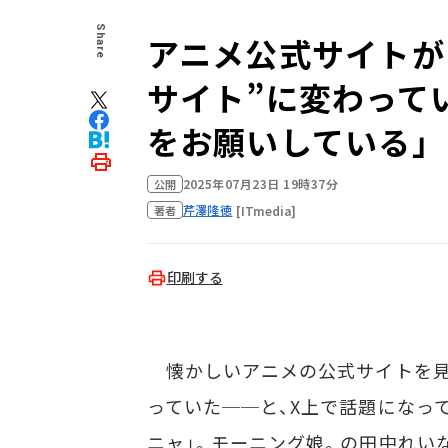
Share
アニメ公式サイトが
サイト”に変わって
をお願いしている」
2025年07月23日 19時37分
公開
芹澤隆徳
[ITmedia]
著者
印刷する
懐かしいアニメの公式サイトを見
っていた──と、X上で話題になって
ニャ」。モーニング娘。の田中れい