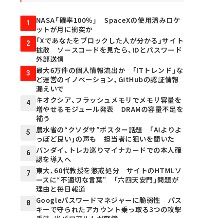
NASA「確率100％」 SpaceXの使用済みロケ
1
ットが月に衝突か
「Xであなたをブロックした人が分かる」サイト
2
拡散 ソースコードを見たら、IDとパスワード
外部送信
最大6万件の個人情報流出か 「ITトレンド」な
3
ど運営のイノベーション、GitHubの認証情報
漏えいで
キオクシア、フラッシュメモリでメモリ容量を
4
増やせるモジュール発表 DRAMの容量不足を
補う
農水省の“クソダサ”ポスター話題 「AIよりよ
5
っぽど良い」の声も 担当者に狙いを聞いた
バンダイ、トレカ巡りマイナカードでの本人確
6
認を導入へ
東大、60代教授を懲戒処分 サイトのHTMLソ
7
ースに“不適切な言葉” 「六四天安門」問題が
理由と毎日報道
Googleパスワードマネジャーに脆弱性 パス
8
キーで守られたアカウント乗っ取る3つの攻撃