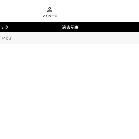
マイページ
らテク
過去記事
ている」