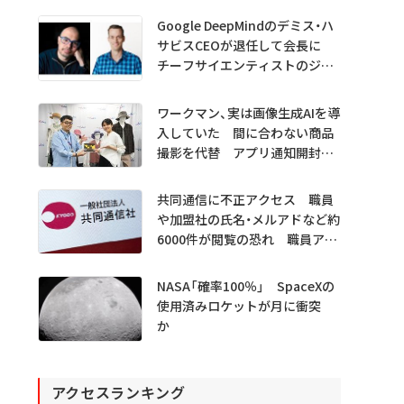
Google DeepMindのデミス・ハ
サビスCEOが退任して会長に
チーフサイエンティストのジェ
フ・ディーン氏は独立へ
ワークマン、実は画像生成AIを導
入していた 間に合わない商品
撮影を代替 アプリ通知開封も
1.5倍
共同通信に不正アクセス 職員
や加盟社の氏名・メルアドなど約
6000件が閲覧の恐れ 職員アカ
ウント不正利用か
NASA「確率100％」 SpaceXの
使用済みロケットが月に衝突
か
アクセスランキング