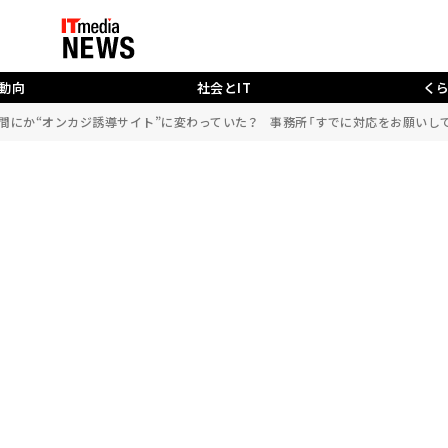
動向
社会とIT
く
間にか“オンカジ誘導サイト”に変わっていた？ 事務所「すでに対応をお願いし